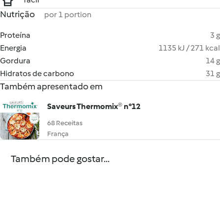
Nutrição
por 1 portion
Proteína
3 g
Energia
1135 kJ / 271 kcal
Gordura
14 g
Hidratos de carbono
31 g
Também apresentado em
Saveurs Thermomix® n°12
68 Receitas
França
Também pode gostar...