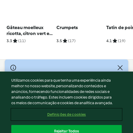
Gâteau moelleux
Crumpets
Tatin de poi
ricotta, citron vert et
framboises
3.3
(11)
3.5
(17)
4.1
(19)
© Copyright 2026
Utilizamos cookies para que tenha uma experiência ainda
Termos de Utilização
melhor no nosso website, personalizando conteúdos e
Aviso sobre Proteção de Dados
anúncios, fornecendo funcionalidades de redes sociais e
Aviso
analisando o tráfego. Estes incluem cookies dirigidos para
os meios de comunicação e cookies de analítica avançada.
Apoio legal
Cookies
Definições de cookies
Conteúdo do relatório
Rescisão do contrato
Rejeitar Todos