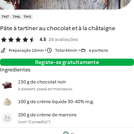
TM7
TM6
TM5
Pâte à tartiner au chocolat et à la châtaigne
4.5
24 avaliações
Preparação 10min
Total 45min
6 portions
Registe-se gratuitamente
Ingredientes
150 g de chocolat noir
à dessert, cassé en morceaux
100 g de crème liquide 30-40% m.g.
200 g de crème de marrons
(voir "Conseil(s)")