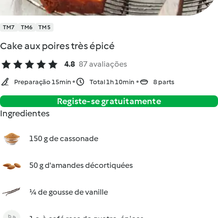
TM7
TM6
TM5
Cake aux poires très épicé
4.8
87 avaliações
Preparação 15min
Total 1h 10min
8 parts
Registe-se gratuitamente
Ingredientes
150 g de cassonade
50 g d'amandes décortiquées
¼ de gousse de vanille