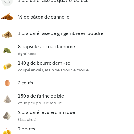
1 c. à café rase de quatre-épices
⅓ de bâton de cannelle
1 c. à café rase de gingembre en poudre
8 capsules de cardamome
égrainées
140 g de beurre demi-sel
coupé en dés, et un peu pour le moule
3 œufs
150 g de farine de blé
et un peu pour le moule
2 c. à café levure chimique
(1 sachet)
2 poires