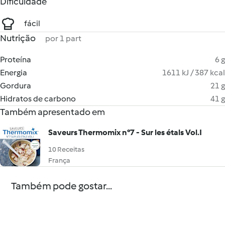
Dificuldade
fácil
Nutrição
por 1 part
Proteína
6 g
Energia
1611 kJ / 387 kcal
Gordura
21 g
Hidratos de carbono
41 g
Também apresentado em
Saveurs Thermomix n°7 - Sur les étals Vol.I
10 Receitas
França
Também pode gostar...