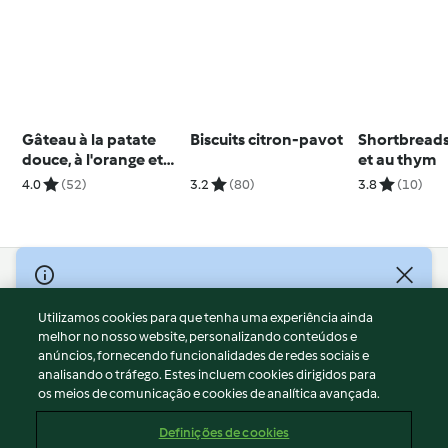
Gâteau à la patate
Biscuits citron-pavot
Shortbreads
douce, à l'orange et
et au thym
aux épices
4.0
(52)
3.2
(80)
3.8
(10)
© Copyright 2026
Utilizamos cookies para que tenha uma experiência ainda
Termos de Utilização
melhor no nosso website, personalizando conteúdos e
Aviso sobre Proteção de Dados
anúncios, fornecendo funcionalidades de redes sociais e
Aviso
analisando o tráfego. Estes incluem cookies dirigidos para
os meios de comunicação e cookies de analítica avançada.
Apoio legal
Cookies
Definições de cookies