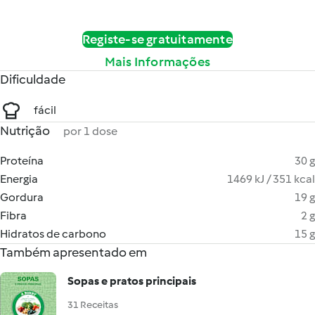
Registe-se gratuitamente
Mais Informações
Dificuldade
fácil
Nutrição
por 1 dose
Proteína
30 g
Energia
1469 kJ / 351 kcal
Gordura
19 g
Fibra
2 g
Hidratos de carbono
15 g
Também apresentado em
Sopas e pratos principais
31 Receitas