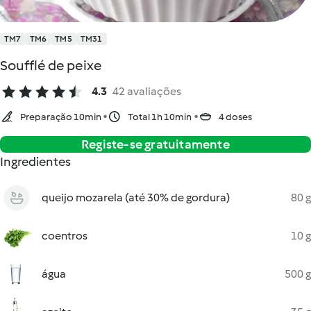
TM7
TM6
TM5
TM31
Soufflé de peixe
4.3
42 avaliações
Preparação 10min
Total 1h 10min
4 doses
Registe-se gratuitamente
Ingredientes
queijo mozarela (até 30% de gordura)
80 g
coentros
10 g
água
500 g