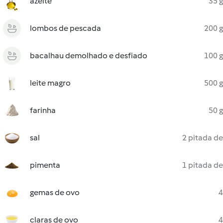
azeite
35 g
lombos de pescada
200 g
bacalhau demolhado e desfiado
100 g
leite magro
500 g
farinha
50 g
sal
2 pitada de
pimenta
1 pitada de
gemas de ovo
4
claras de ovo
4