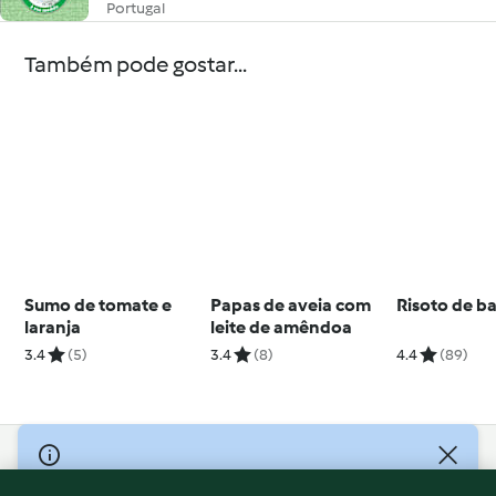
Portugal
Também pode gostar...
Sumo de tomate e
Papas de aveia com
Risoto de b
laranja
leite de amêndoa
3.4
(5)
3.4
(8)
4.4
(89)
© Copyright 2026