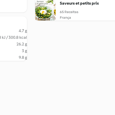
Saveurs et petits prix
65 Receitas
França
4.7 g
 kJ / 300.8 kcal
26.2 g
3 g
9.8 g