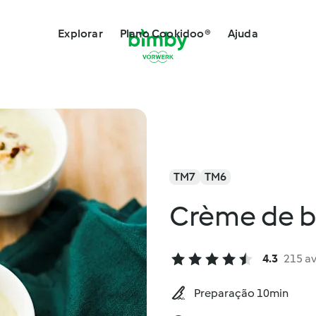
Explorar
Plano Cookidoo®
Ajuda
TM7
TM6
Crème de br
4.3
215 a
Preparação 10min