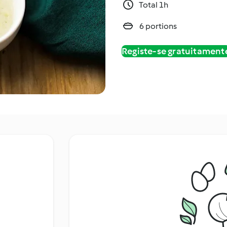
Total 1h
6 portions
Registe-se gratuitament