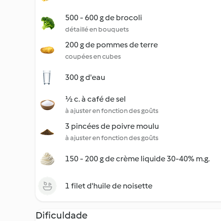
500 - 600 g de brocoli
détaillé en bouquets
200 g de pommes de terre
coupées en cubes
300 g d'eau
½ c. à café de sel
à ajuster en fonction des goûts
3 pincées de poivre moulu
à ajuster en fonction des goûts
150 - 200 g de crème liquide 30-40% m.g.
1 filet d'huile de noisette
Dificuldade