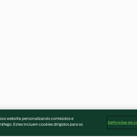
osso website, personalizando conteúdos e
Definições de c
ráfego. Estes incluem cookies dirigidos para os