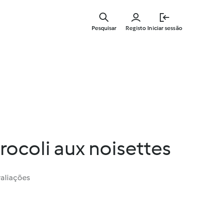
Saltar
para
Pesquisar
Registo
Iniciar sessão
o
conteúdo
principal
ocoli aux noisettes
valiações