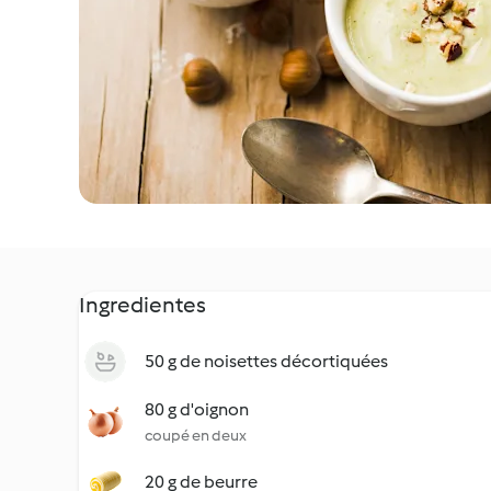
Ingredientes
50 g de noisettes décortiquées
80 g d'oignon
coupé en deux
20 g de beurre