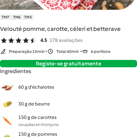
TM7
TM6
TM5
Velouté pomme, carotte, céleri et betterave
4.5
178 avaliações
Preparação 15min
Total 40min
6 portions
Registe-se gratuitamente
Ingredientes
60 g d'échalotes
30 g de beurre
150 g de carottes
coupées en tronçons
150 g de pommes