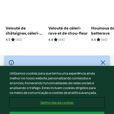
Velouté de
Velouté de céleri-
Houmous d
châtaignes, céleri-
rave et de chou-fleur
betterave
rave et noisettes
4.5
(42)
4.4
(64)
4.4
(60)
© Copyright 2026
Utilizamos cookies para que tenha uma experiência ainda
Termos de Utilização
melhor no nosso website, personalizando conteúdos e
Aviso sobre Proteção de Dados
anúncios, fornecendo funcionalidades de redes sociais e
Aviso
analisando o tráfego. Estes incluem cookies dirigidos para
os meios de comunicação e cookies de analítica avançada.
Apoio legal
Cookies
Definições de cookies
Conteúdo do relatório