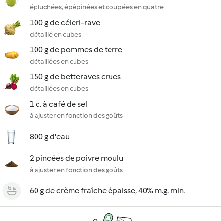
épluchées, épépinées et coupées en quatre
100 g de céleri-rave
détaillé en cubes
100 g de pommes de terre
détaillées en cubes
150 g de betteraves crues
détaillées en cubes
1 c. à café de sel
à ajuster en fonction des goûts
800 g d'eau
2 pincées de poivre moulu
à ajuster en fonction des goûts
60 g de crème fraîche épaisse, 40% m.g. min.