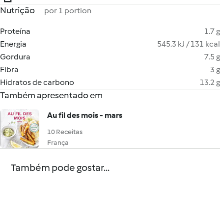
Nutrição
por 1 portion
Proteína
1.7 g
Energia
545.3 kJ / 131 kcal
Gordura
7.5 g
Fibra
3 g
Hidratos de carbono
13.2 g
Também apresentado em
Au fil des mois - mars
10 Receitas
França
Também pode gostar...