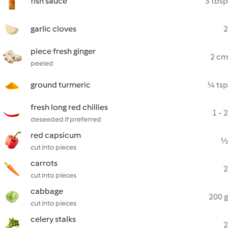
fish sauce
3 tbsp
garlic cloves
2
piece fresh ginger
2 cm
peeled
ground turmeric
¼ tsp
fresh long red chillies
1 - 2
deseeded if preferred
red capsicum
½
cut into pieces
carrots
2
cut into pieces
cabbage
200 g
cut into pieces
celery stalks
2