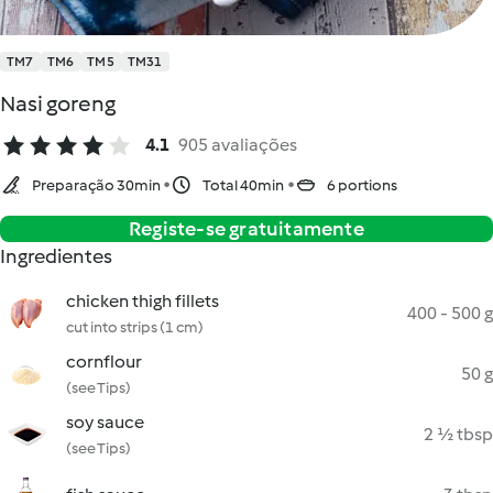
TM7
TM6
TM5
TM31
Nasi goreng
4.1
905 avaliações
Preparação 30min
Total 40min
6 portions
Registe-se gratuitamente
Ingredientes
chicken thigh fillets
400 - 500 g
cut into strips (1 cm)
cornflour
50 g
(see Tips)
soy sauce
2 ½ tbsp
(see Tips)