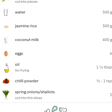
cut into pieces
water
500 g
jasmine rice
300 g
coconut milk
400 g
eggs
6
oil
1 ½ tbsp
for frying
chilli powder
½ - 1 tsp
spring onions/shallots
2
cut into thin slices