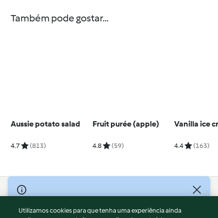
Também pode gostar...
Aussie potato salad
Fruit purée (apple)
Vanilla ice 
4.7
(813)
4.8
(59)
4.4
(163)
© Copyright 2026
Utilizamos cookies para que tenha uma experiência ainda
Termos de Utilização