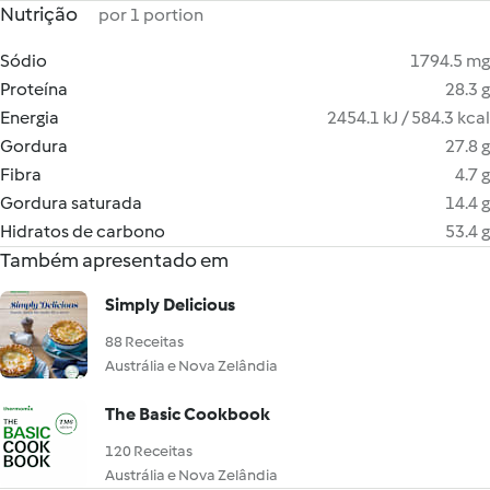
Nutrição
por 1 portion
Sódio
1794.5 mg
Proteína
28.3 g
Energia
2454.1 kJ / 584.3 kcal
Gordura
27.8 g
Fibra
4.7 g
Gordura saturada
14.4 g
Hidratos de carbono
53.4 g
Também apresentado em
Simply Delicious
88 Receitas
Austrália e Nova Zelândia
The Basic Cookbook
120 Receitas
Austrália e Nova Zelândia