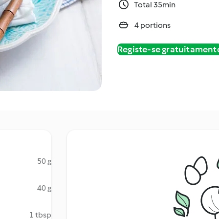
Total 35min
4 portions
Registe-se gratuitament
50 g
40 g
1 tbsp