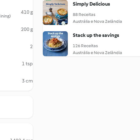
Simply Delicious
410 g
88 Receitas
ining)
Austrália e Nova Zelândia
200 g
Stack up the savings
126 Receitas
2
Austrália e Nova Zelândia
1 tsp
3 cm