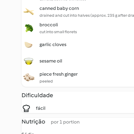
canned baby corn
drained and cut into halves (approx. 235 g after dra
broccoli
cut into small florets
garlic cloves
sesame oil
piece fresh ginger
peeled
Dificuldade
fácil
Nutrição
por 1 portion