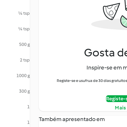
¼ tsp
¼ tsp
500 g
Gosta de
2 tsp
Inspire-se em m
1000 g
Registe-se e usufrua de 30 dias gratui
300 g
Registe-
1
Mais
Também apresentado em
1