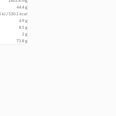
1402.4 mg
44.4 g
 kJ / 530.1 kcal
4.9 g
8.5 g
2 g
71.8 g