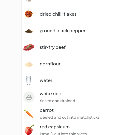
dried chilli flakes
ground black pepper
stir-fry beef
cornflour
water
white rice
rinsed and drained
carrot
peeled and cut into matchsticks
red capsicum
(small), cut into thin slices