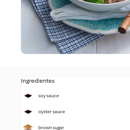
Ingredientes
soy sauce
oyster sauce
brown sugar