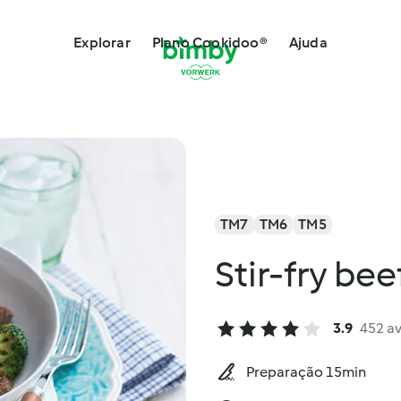
Explorar
Plano Cookidoo®
Ajuda
TM7
TM6
TM5
Stir-fry be
3.9
452 a
Preparação 15min