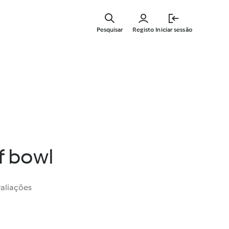
Saltar
para
Pesquisar
Registo
Iniciar sessão
o
conteúdo
principal
ef bowl
valiações