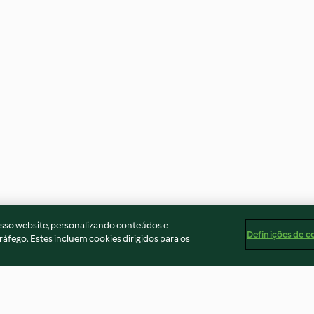
osso website, personalizando conteúdos e
Definições de c
ráfego. Estes incluem cookies dirigidos para os