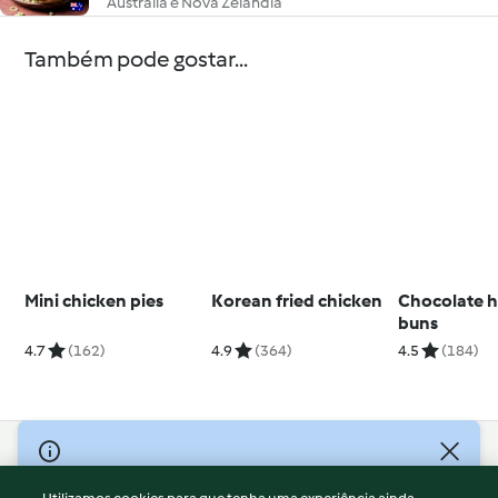
Austrália e Nova Zelândia
Também pode gostar...
Mini chicken pies
Korean fried chicken
Chocolate h
buns
4.7
(162)
4.9
(364)
4.5
(184)
© Copyright 2026