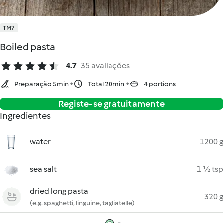
TM7
Boiled pasta
4.7
35 avaliações
Preparação 5min
Total 20min
4 portions
Registe-se gratuitamente
Ingredientes
water
1200 g
sea salt
1 ½ tsp
dried long pasta
320 g
(e.g. spaghetti, linguine, tagliatelle)