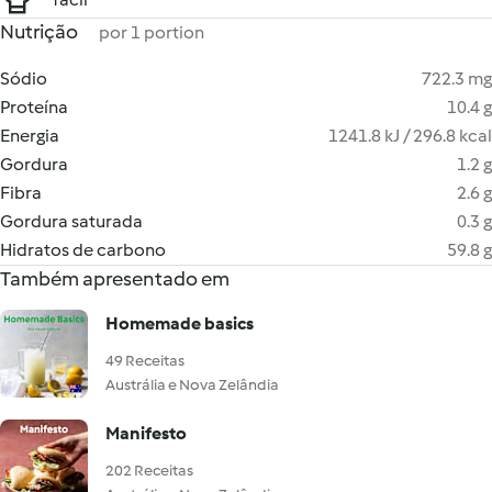
Nutrição
por 1 portion
Sódio
722.3 mg
Proteína
10.4 g
Energia
1241.8 kJ / 296.8 kcal
Gordura
1.2 g
Fibra
2.6 g
Gordura saturada
0.3 g
Hidratos de carbono
59.8 g
Também apresentado em
Homemade basics
49 Receitas
Austrália e Nova Zelândia
Manifesto
202 Receitas