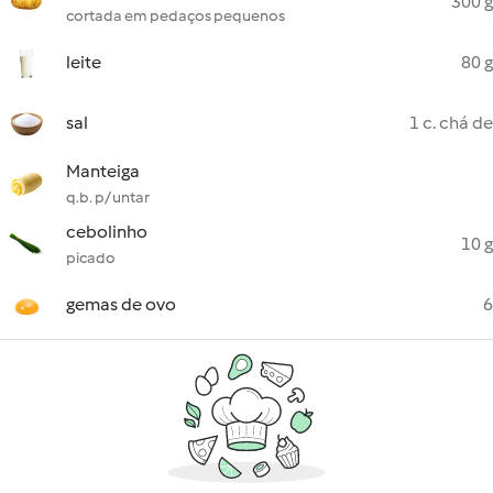
300 g
cortada em pedaços pequenos
leite
80 g
sal
1 c. chá de
Manteiga
q.b. p/ untar
cebolinho
10 g
picado
gemas de ovo
6