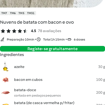
TM7
TM6
TM5
TM31
Nuvens de batata com bacon e ovo
4.5
78 avaliações
Preparação 10min
Total 1h 15min
6 doses
Registe-se gratuitamente
Ingredientes
azeite
30 g
bacon em cubos
100 g
batata-doce
200 g
cortada em pedaços pequenos
batata (de casca vermelha p/ fritar)