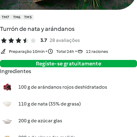
TM7
TM6
TM5
Turrón de nata y arándanos
3.7
28 avaliações
Preparação 10min
Total 24h
12 raciones
Registe-se gratuitamente
Ingredientes
100 g de arándanos rojos deshidratados
110 g de nata (35% de grasa)
200 g de azúcar glas