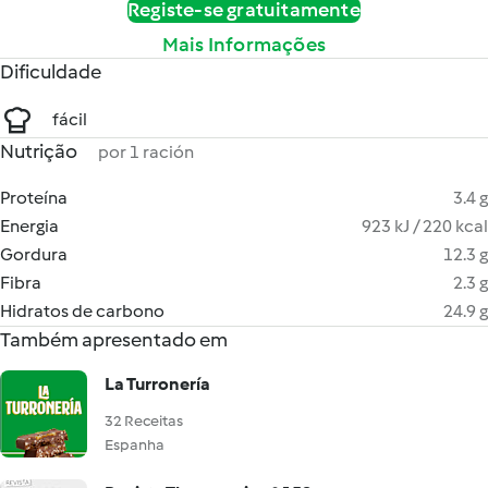
Registe-se gratuitamente
Mais Informações
Dificuldade
fácil
Nutrição
por 1 ración
Proteína
3.4 g
Energia
923 kJ / 220 kcal
Gordura
12.3 g
Fibra
2.3 g
Hidratos de carbono
24.9 g
Também apresentado em
La Turronería
32 Receitas
Espanha