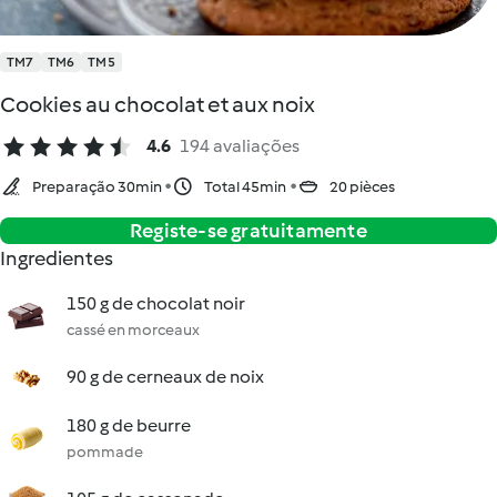
TM7
TM6
TM5
Cookies au chocolat et aux noix
4.6
194 avaliações
Preparação 30min
Total 45min
20 pièces
Registe-se gratuitamente
Ingredientes
150 g de chocolat noir
cassé en morceaux
90 g de cerneaux de noix
180 g de beurre
pommade