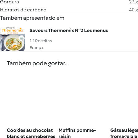
Gordura
23 g
Hidratos de carbono
40 g
Também apresentado em
Saveurs Thermomix N°2 Les menus
12 Receitas
França
Também pode gostar...
Cookies au chocolat
Muffins pomme-
Gâteau lége
blanc et canneberges
raisin
fromage bl