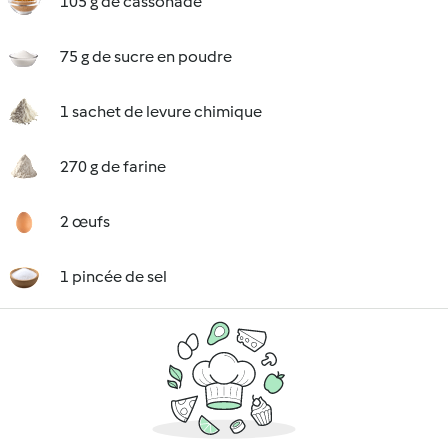
105 g de cassonade
75 g de sucre en poudre
1 sachet de levure chimique
270 g de farine
2 œufs
1 pincée de sel