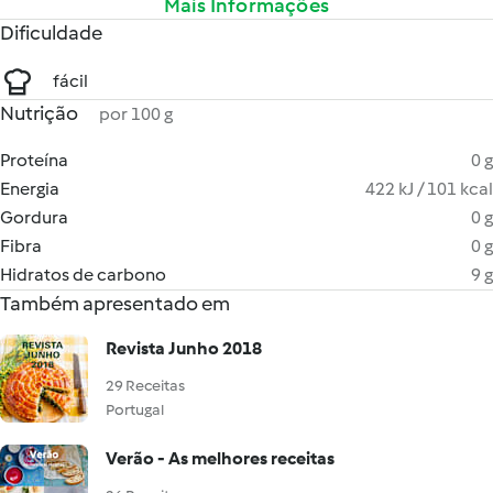
Mais Informações
Dificuldade
fácil
Nutrição
por 100 g
Proteína
0 g
Energia
422 kJ / 101 kcal
Gordura
0 g
Fibra
0 g
Hidratos de carbono
9 g
Também apresentado em
Revista Junho 2018
29 Receitas
Portugal
Verão - As melhores receitas