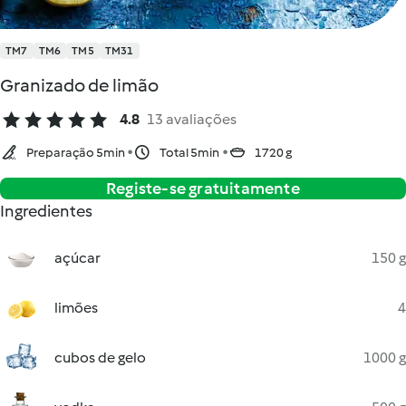
TM7
TM6
TM5
TM31
Granizado de limão
4.8
13 avaliações
Preparação 5min
Total 5min
1720 g
Registe-se gratuitamente
Ingredientes
açúcar
150 g
limões
4
cubos de gelo
1000 g