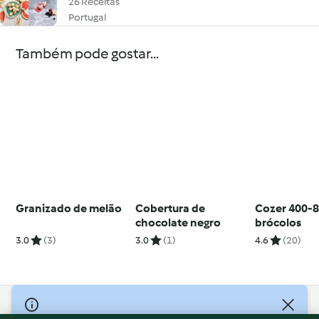
26 Receitas
Portugal
Também pode gostar...
Granizado de melão
Cobertura de
Cozer 400-8
chocolate negro
brócolos
3.0
(3)
3.0
(1)
4.6
(20)
© Copyright 2026