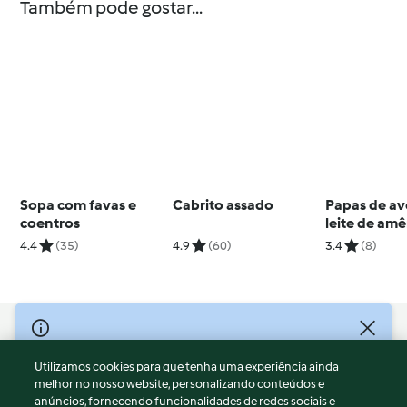
Também pode gostar...
Sopa com favas e
Cabrito assado
Papas de av
coentros
leite de am
4.4
(35)
4.9
(60)
3.4
(8)
© Copyright 2026
Utilizamos cookies para que tenha uma experiência ainda
Termos de Utilização
melhor no nosso website, personalizando conteúdos e
Aviso sobre Proteção de Dados
anúncios, fornecendo funcionalidades de redes sociais e