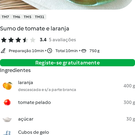
TM7
TM6
TM5
TM31
Sumo de tomate e laranja
3.4
5 avaliações
Preparação 10min
Total 10min
750 g
Registe-se gratuitamente
Ingredientes
laranja
400 g
descascada e s/ a parte branca
tomate pelado
300 g
açúcar
30 g
Cubos de gelo