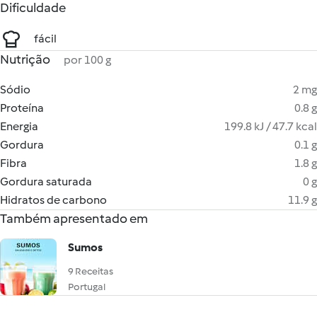
Dificuldade
fácil
Nutrição
por 100 g
Sódio
2 mg
Proteína
0.8 g
Energia
199.8 kJ / 47.7 kcal
Gordura
0.1 g
Fibra
1.8 g
Gordura saturada
0 g
Hidratos de carbono
11.9 g
Também apresentado em
Sumos
9 Receitas
Portugal