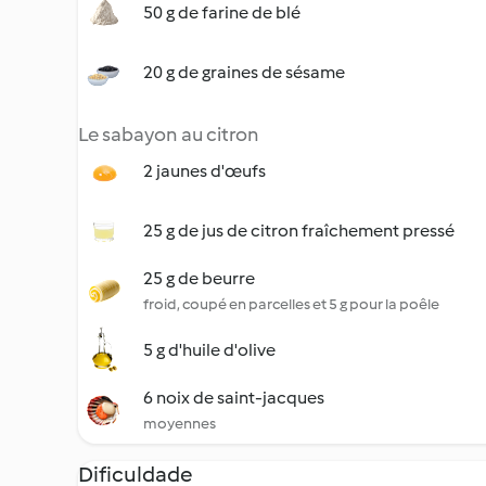
50 g de farine de blé
20 g de graines de sésame
Le sabayon au citron
2 jaunes d'œufs
25 g de jus de citron fraîchement pressé
25 g de beurre
froid, coupé en parcelles et 5 g pour la poêle
5 g d'huile d'olive
6 noix de saint-jacques
moyennes
Dificuldade