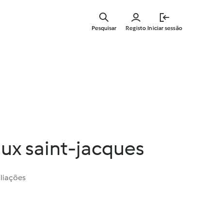
Saltar
para
Pesquisar
Registo
Iniciar sessão
o
conteúdo
principal
ux saint-jacques
liações