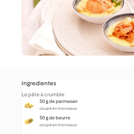
Ingredientes
Le pâte à crumble
50 g de parmesan
coupé en morceaux
50 g de beurre
coupé en morceaux