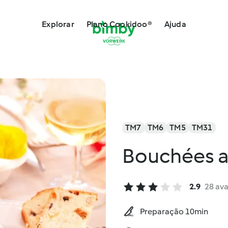
Explorar
Plano Cookidoo®
Ajuda
TM7
TM6
TM5
TM31
Bouchées a
2.9
28 ava
Preparação 10min