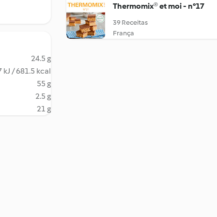
Thermomix® et moi - n°17
39 Receitas
França
24.5 g
 kJ / 681.5 kcal
55 g
2.5 g
21 g