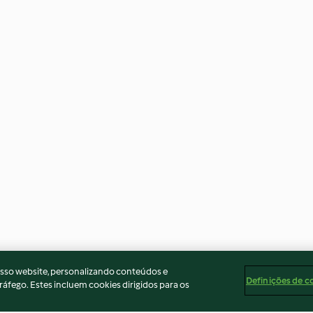
osso website, personalizando conteúdos e
Definições de c
ráfego. Estes incluem cookies dirigidos para os