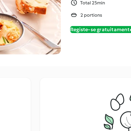
Total 25min
2 portions
Registe-se gratuitament