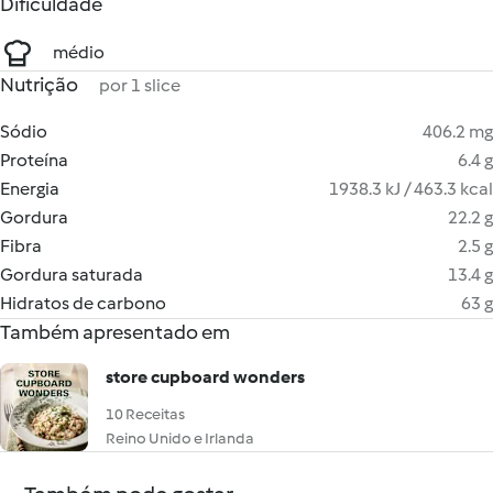
Dificuldade
médio
Nutrição
por 1 slice
Sódio
406.2 mg
Proteína
6.4 g
Energia
1938.3 kJ / 463.3 kcal
Gordura
22.2 g
Fibra
2.5 g
Gordura saturada
13.4 g
Hidratos de carbono
63 g
Também apresentado em
store cupboard wonders
10 Receitas
Reino Unido e Irlanda