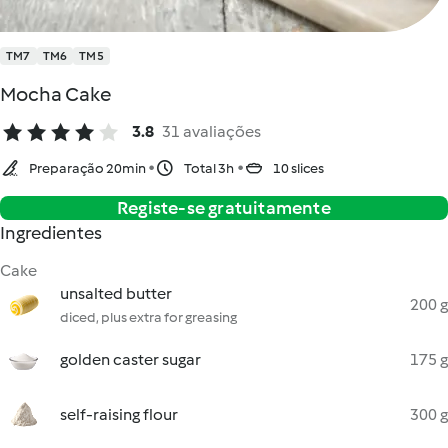
TM7
TM6
TM5
Mocha Cake
3.8
31 avaliações
Preparação 20min
Total 3h
10 slices
Registe-se gratuitamente
Ingredientes
Cake
unsalted butter
200 g
diced, plus extra for greasing
golden caster sugar
175 g
self-raising flour
300 g