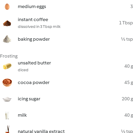
medium eggs
3
instant coffee
1 Tbsp
dissolved in 3 Tbsp milk
baking powder
½ tsp
Frosting
unsalted butter
40 g
diced
cocoa powder
45 g
icing sugar
200 g
milk
40 g
natural vanilla extract
½ tsp