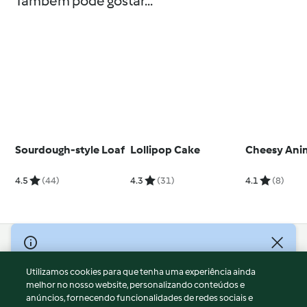
Também pode gostar...
Sourdough-style Loaf
Lollipop Cake
Cheesy Anim
4.5
(44)
4.3
(31)
4.1
(8)
© Copyright 2026
Utilizamos cookies para que tenha uma experiência ainda
Termos de Utilização
melhor no nosso website, personalizando conteúdos e
Aviso sobre Proteção de Dados
anúncios, fornecendo funcionalidades de redes sociais e