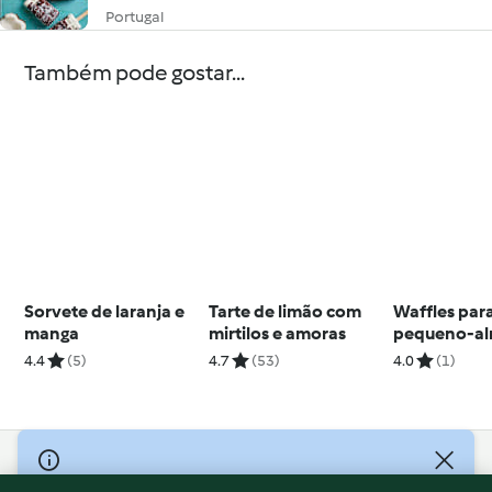
Portugal
Também pode gostar...
Sorvete de laranja e
Tarte de limão com
Waffles par
manga
mirtilos e amoras
pequeno-a
4.4
(5)
4.7
(53)
4.0
(1)
© Copyright 2026