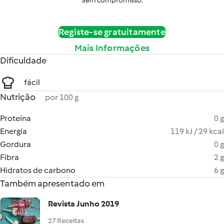
Sem compromisso.
Registe-se gratuitamente
Mais Informações
Dificuldade
fácil
Nutrição
por 100 g
Proteína
0 g
Energia
119 kJ / 29 kcal
Gordura
0 g
Fibra
2 g
Hidratos de carbono
6 g
Também apresentado em
Revista Junho 2019
27 Receitas