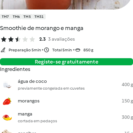
TM7
TM6
TM5
TM31
Smoothie de morango e manga
2.3
3 avaliações
Preparação 5min
Total 5min
850 g
Registe-se gratuitamente
Ingredientes
água de coco
400 g
previamente congelada em cuvetes
morangos
150 g
manga
300 g
cortada em pedaços