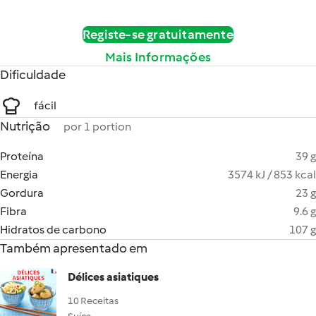
Registe-se gratuitamente
Mais Informações
Dificuldade
fácil
Nutrição
por 1 portion
Proteína
39 g
Energia
3574 kJ / 853 kcal
Gordura
23 g
Fibra
9.6 g
Hidratos de carbono
107 g
Também apresentado em
Délices asiatiques
10 Receitas