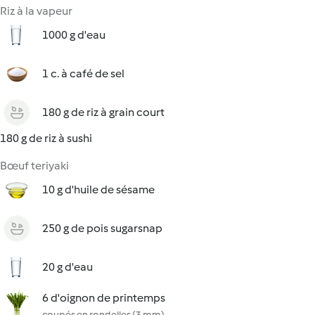
Riz à la vapeur
1000 g d'eau
1 c. à café de sel
180 g de riz à grain court
180 g de riz à sushi
Bœuf teriyaki
10 g d'huile de sésame
250 g de pois sugarsnap
20 g d'eau
6 d'oignon de printemps
coupés en rondelles (3 mm)