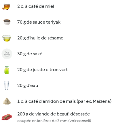
2 c. à café de miel
70 g de sauce teriyaki
20 g d'huile de sésame
30 g de saké
20 g de jus de citron vert
20 g d'eau
1 c. à café d'amidon de maïs (par ex. Maïzena)
200 g de viande de bœuf, désossée
coupée en lanières de 3 mm (voir conseil)