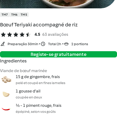
TM7
TM6
TM5
Bœuf Teriyaki accompagné de riz
4.5
63 avaliações
Preparação 30min
Total 2h
2 portions
Registe-se gratuitamente
Ingredientes
Viande de bœuf marinée
15 g de gingembre, frais
pelé et coupé en fines lamelles
1 gousse d'ail
coupée en deux
½ - 1 piment rouge, frais
épépiné, selon vos goûts