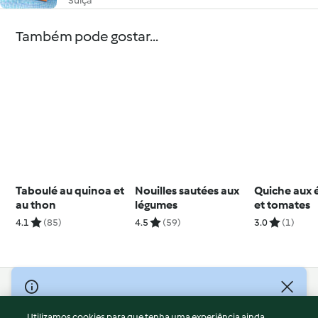
Suíça
Também pode gostar...
Taboulé au quinoa et
Nouilles sautées aux
Quiche aux 
au thon
légumes
et tomates
4.1
(85)
4.5
(59)
3.0
(1)
© Copyright 2026
Utilizamos cookies para que tenha uma experiência ainda