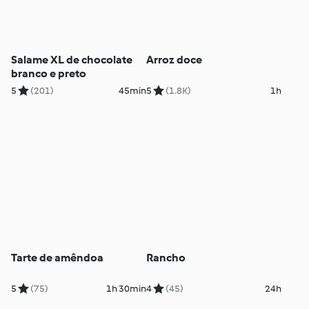
Salame XL de chocolate
Arroz doce
branco e preto
5
(201)
45min
5
(1.8K)
1h
Tarte de amêndoa
Rancho
5
(75)
1h 30min
4
(45)
24h