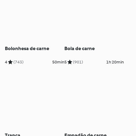
Bolonhesa de carne
Bola de carne
4
(743)
50min
5
(901)
1h 20min
Trança
Empadão de carne