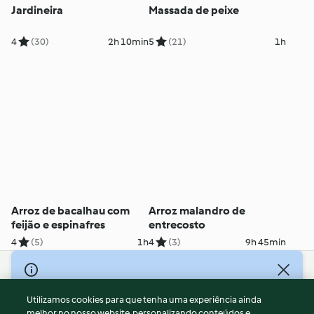
Jardineira
Massada de peixe
4
(30)
2h 10min
5
(21)
1h
Arroz de bacalhau com
Arroz malandro de
feijão e espinafres
entrecosto
4
(5)
1h
4
(3)
9h 45min
© Copyright 2026
Utilizamos cookies para que tenha uma experiência ainda
Termos de Utilização
melhor no nosso website, personalizando conteúdos e