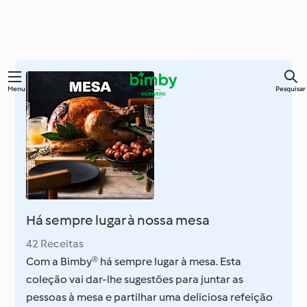
Saltar
Menu
Pesquisar
para
o
conteúdo
principal
Há sempre lugar à nossa mesa
42 Receitas
Com a Bimby® há sempre lugar à mesa. Esta
coleção vai dar-lhe sugestões para juntar as
pessoas à mesa e partilhar uma deliciosa refeição