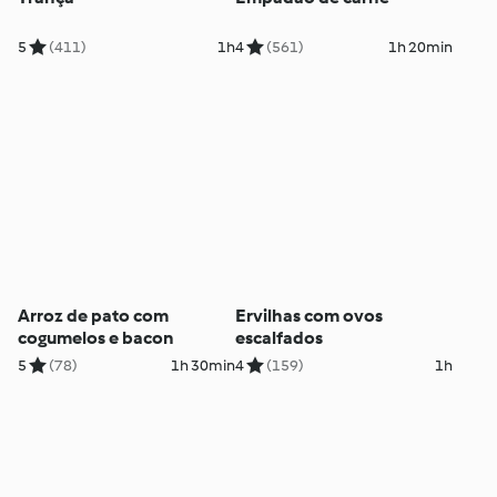
5
(411)
1h
4
(561)
1h 20min
Arroz de pato com
Ervilhas com ovos
cogumelos e bacon
escalfados
5
(78)
1h 30min
4
(159)
1h