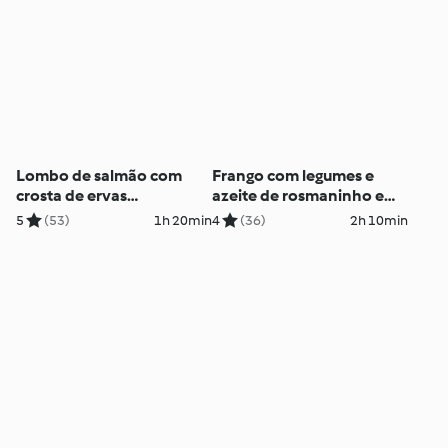
Lombo de salmão com
Frango com legumes e
crosta de ervas
azeite de rosmaninho e
aromáticas e salada de
manjericão
5
(53)
1h 20min
4
(36)
2h 10min
batata