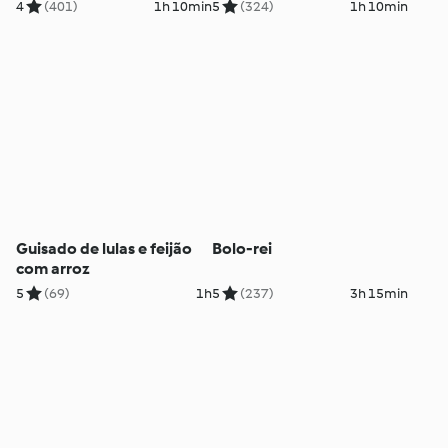
4
(401)
1h 10min
5
(324)
1h 10min
Guisado de lulas e feijão
Bolo-rei
com arroz
5
(69)
1h
5
(237)
3h 15min