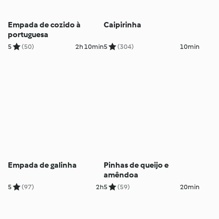
Empada de cozido à
Caipirinha
portuguesa
5
(50)
2h 10min
5
(304)
10min
Empada de galinha
Pinhas de queijo e
amêndoa
5
(97)
2h
5
(59)
20min