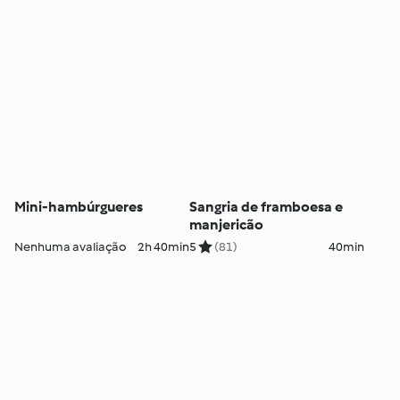
Mini-hambúrgueres
Sangria de framboesa e
manjericão
Nenhuma avaliação
2h 40min
5
(81)
40min