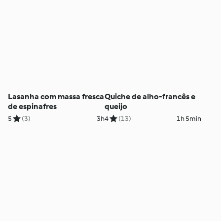
Lasanha com massa fresca
Quiche de alho-francês e
de espinafres
queijo
5
(3)
3h
4
(13)
1h 5min