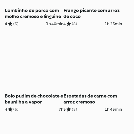
Lombinho de porco com
Frango picante com arroz
molho cremoso e linguine
de coco
4
(3)
1h 40min
4
(8)
1h 25min
Bolo pudim de chocolate e
Espetadas de carne com
baunilha a vapor
arroz cremoso
4
(5)
7h
3
(5)
1h 45min