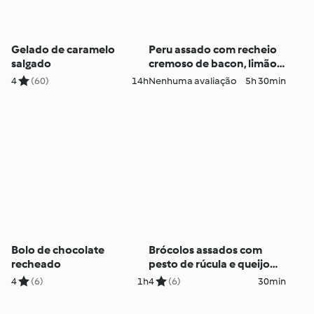
Gelado de caramelo
Peru assado com recheio
salgado
cremoso de bacon, limão e
ervas
4
(60)
14h
Nenhuma avaliação
5h 30min
Bolo de chocolate
Brócolos assados com
recheado
pesto de rúcula e queijo
feta
4
(6)
1h
4
(6)
30min