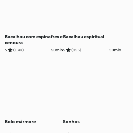
Bacalhau com espinafres e
Bacalhau espiritual
cenoura
5
(1.4K)
50min
5
(855)
50min
Bolo mármore
Sonhos