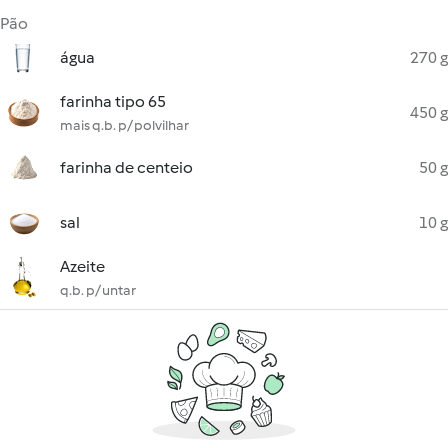
Pão
água
270 g
farinha tipo 65
450 g
mais q.b. p/ polvilhar
farinha de centeio
50 g
sal
10 g
Azeite
q.b. p/ untar