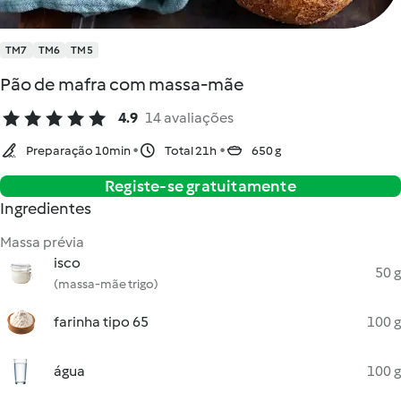
TM7
TM6
TM5
Pão de mafra com massa-mãe
4.9
14 avaliações
Preparação 10min
Total 21h
650 g
Registe-se gratuitamente
Ingredientes
Massa prévia
isco
50 g
(massa-mãe trigo)
farinha tipo 65
100 g
água
100 g