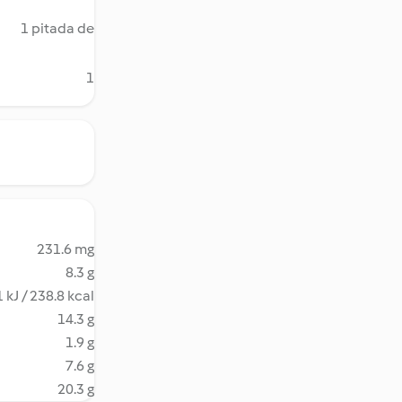
1 pitada de
1
231.6 mg
8.3 g
 kJ / 238.8 kcal
14.3 g
1.9 g
7.6 g
20.3 g