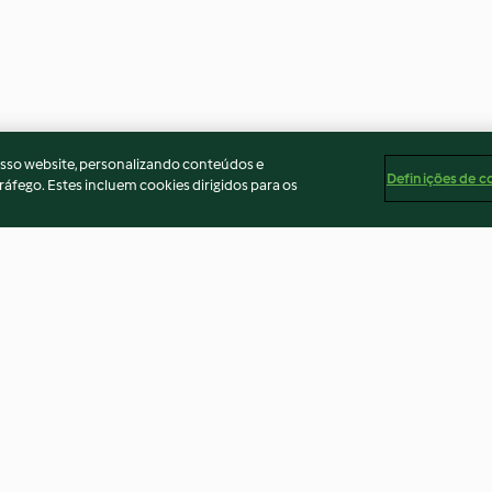
osso website, personalizando conteúdos e
Definições de c
ráfego. Estes incluem cookies dirigidos para os
ate branco
Iogurte de baunilha
Creme de fruto
o
4.9
(46)
3.7
(11)