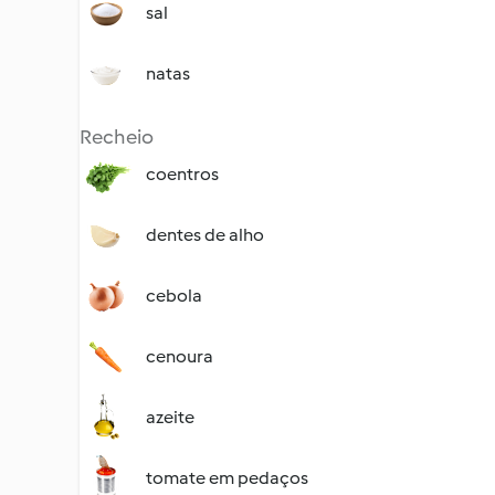
sal
natas
Recheio
coentros
dentes de alho
cebola
cenoura
azeite
tomate em pedaços