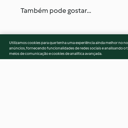
Também pode gostar...
Utilizamos cookies para que tenha uma experiência ainda melhor no n
anúncios, fornecendo funcionalidades de redes sociais e analisando o t
meios de comunicação e cookies de analítica avançada.
Brioche de abóbora
Brownie de chocol
e caramelo salgad
4.8
(234)
4.4
(49)