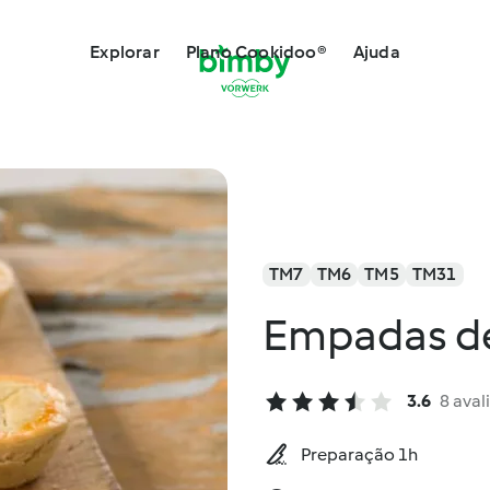
Explorar
Plano Cookidoo®
Ajuda
TM7
TM6
TM5
TM31
Empadas de
3.6
8 aval
Preparação 1h