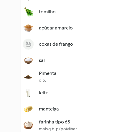
tomilho
açúcar amarelo
coxas de frango
sal
Pimenta
q.b.
leite
manteiga
farinha tipo 65
mais q.b. p/ polvilhar