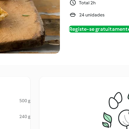
Total 2h
24 unidades
Registe-se gratuitament
500 g
240 g