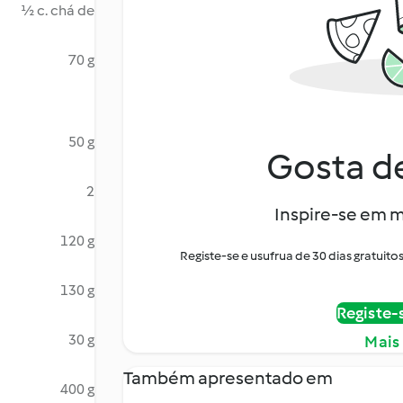
½ c. chá de
70 g
50 g
Gosta de
2
Inspire-se em m
120 g
Registe-se e usufrua de 30 dias gratui
130 g
Registe-
30 g
Mais
Também apresentado em
400 g