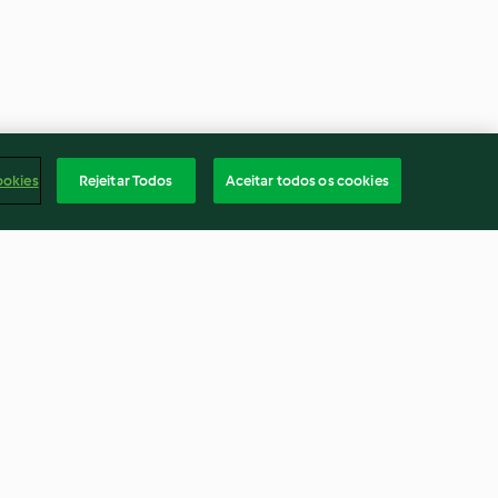
ookies
Rejeitar Todos
Aceitar todos os cookies
s vermelhos
Croquetes de frango
3.3
(8)