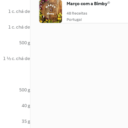
Março com a Bimby®
1 c. chá de
48 Receitas
Portugal
1 c. chá de
500 g
1 ½ c. chá de
500 g
40 g
35 g