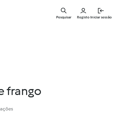
Saltar
para
Pesquisar
Registo
Iniciar sessão
o
conteúdo
principal
 frango
iações