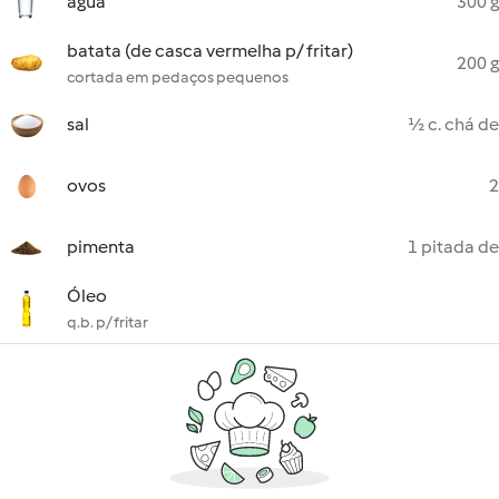
água
300 g
batata (de casca vermelha p/ fritar)
200 g
cortada em pedaços pequenos
sal
½ c. chá de
ovos
2
pimenta
1 pitada de
Óleo
q.b. p/ fritar