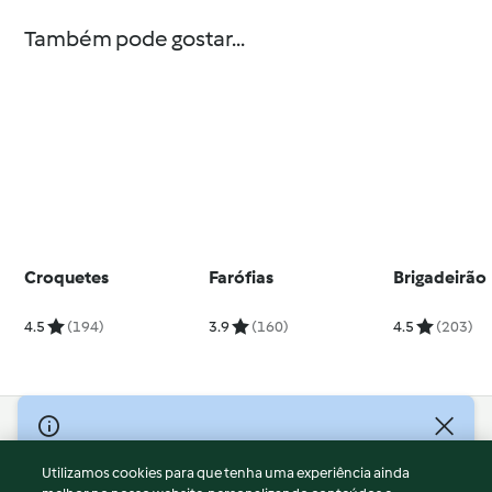
Também pode gostar...
Croquetes
Farófias
Brigadeirão
4.5
(194)
3.9
(160)
4.5
(203)
© Copyright 2026
Utilizamos cookies para que tenha uma experiência ainda
Termos de Utilização