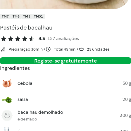
TM7
TM6
TM5
TM31
Pastéis de bacalhau
4.3
157 avaliações
Preparação 30min
Total 45min
25 unidades
Registe-se gratuitamente
Ingredientes
cebola
50 g
salsa
20 g
bacalhau demolhado
300 g
e desfiado