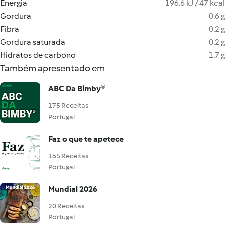
Energia
196.6 kJ / 47 kcal
Gordura
0.6 g
Fibra
0.2 g
Gordura saturada
0.2 g
Hidratos de carbono
1.7 g
Também apresentado em
ABC Da Bimby®
175 Receitas
Portugal
Faz o que te apetece
165 Receitas
Portugal
Mundial 2026
20 Receitas
Portugal