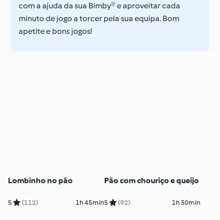
com a ajuda da sua Bimby® e aproveitar cada
minuto de jogo a torcer pela sua equipa. Bom
apetite e bons jogos!
Lombinho no pão
Pão com chouriço e queijo
5
(112)
1h 45min
5
(92)
1h 30min