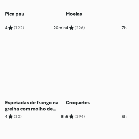
Pica pau
Moelas
4
(122)
20min
4
(226)
7h
Espetadas de frango na
Croquetes
grelha com molho de
cerveja
4
(10)
8h
5
(194)
3h