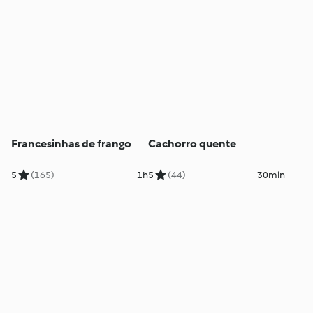
Francesinhas de frango
Cachorro quente
5
(165)
1h
5
(44)
30min