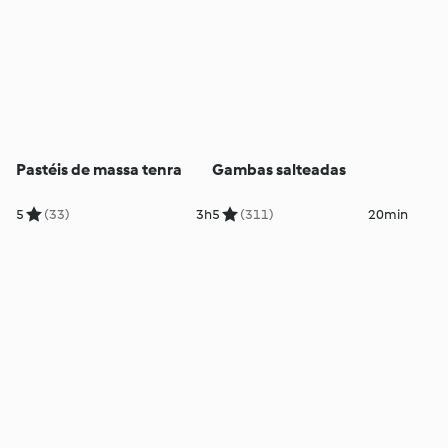
Pastéis de massa tenra
Gambas salteadas
5
(33)
3h
5
(311)
20min