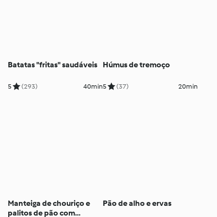
Batatas "fritas" saudáveis
Húmus de tremoço
5
(293)
40min
5
(37)
20min
Manteiga de chouriço e
Pão de alho e ervas
palitos de pão com