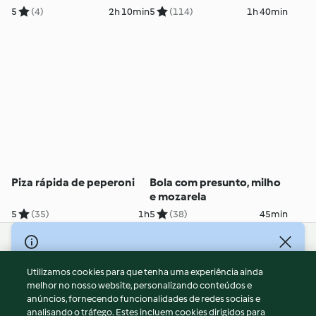
azeitona
5
(4)
2h 10min
5
(114)
1h 40min
Piza rápida de peperoni
Bola com presunto, milho
e mozarela
5
(35)
1h
5
(38)
45min
© Copyright 2026
Utilizamos cookies para que tenha uma experiência ainda
Termos de Utilização
melhor no nosso website, personalizando conteúdos e
Aviso sobre Proteção de Dados
anúncios, fornecendo funcionalidades de redes sociais e
Aviso
analisando o tráfego. Estes incluem cookies dirigidos para