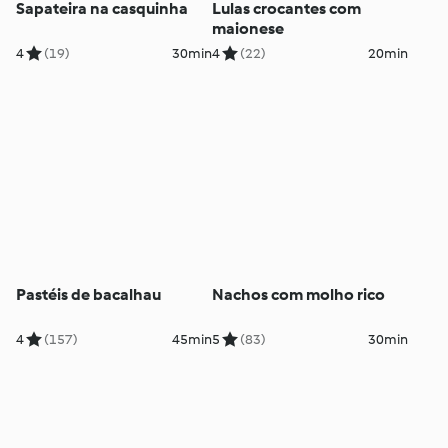
Sapateira na casquinha
Lulas crocantes com
maionese
4
(19)
30min
4
(22)
20min
Pastéis de bacalhau
Nachos com molho rico
4
(157)
45min
5
(83)
30min