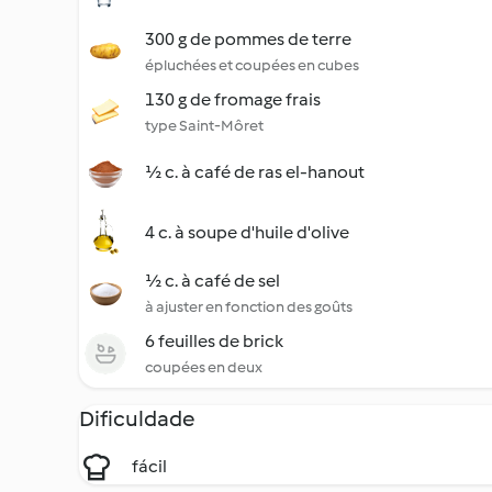
300 g de pommes de terre
épluchées et coupées en cubes
130 g de fromage frais
type Saint-Môret
½ c. à café de ras el-hanout
4 c. à soupe d'huile d'olive
½ c. à café de sel
à ajuster en fonction des goûts
6 feuilles de brick
coupées en deux
Dificuldade
fácil