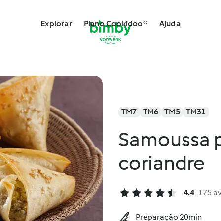
Explorar
Plano Cookidoo®
Ajuda
TM7
TM6
TM5
TM31
Samoussa 
coriandre
4.4
175 a
Preparação 20min