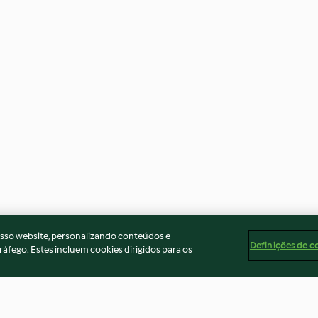
osso website, personalizando conteúdos e
Definições de c
ráfego. Estes incluem cookies dirigidos para os