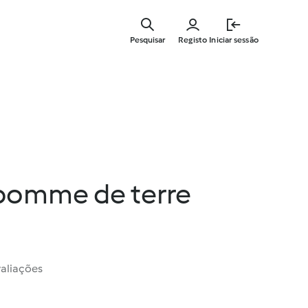
Saltar
para
Pesquisar
Registo
Iniciar sessão
o
conteúdo
principal
pomme de terre
valiações