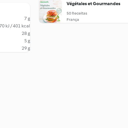
Végétales et Gourmandes
50 Receitas
7 g
França
70 kJ / 401 kcal
28 g
5 g
29 g