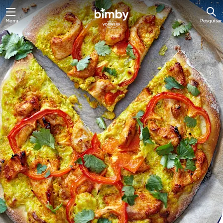
Saltar
Menu
Pesquisar
para
o
conteúdo
principal