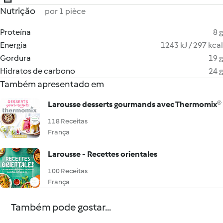
Nutrição
por 1 pièce
Proteína
8 g
Energia
1243 kJ / 297 kcal
Gordura
19 g
Hidratos de carbono
24 g
Também apresentado em
Larousse desserts gourmands avec Thermomix®
118 Receitas
França
Larousse - Recettes orientales
100 Receitas
França
Também pode gostar...