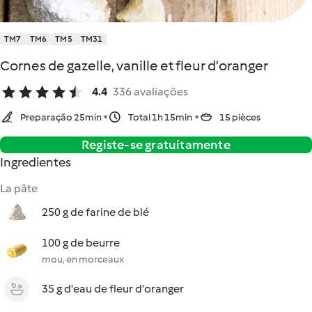
TM7
TM6
TM5
TM31
Cornes de gazelle, vanille et fleur d'oranger
4.4
336 avaliações
Preparação 25min
Total 1h 15min
15 pièces
Registe-se gratuitamente
Ingredientes
La pâte
250 g de farine de blé
100 g de beurre
mou, en morceaux
35 g d'eau de fleur d'oranger