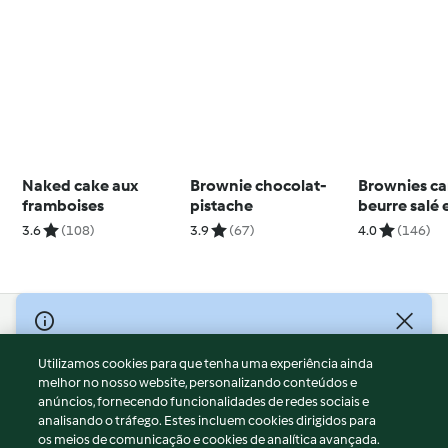
Naked cake aux
Brownie chocolat-
Brownies c
framboises
pistache
beurre salé 
pécan
3.6
(108)
3.9
(67)
4.0
(146)
© Copyright 2026
Utilizamos cookies para que tenha uma experiência ainda
Termos de Utilização
melhor no nosso website, personalizando conteúdos e
Aviso sobre Proteção de Dados
anúncios, fornecendo funcionalidades de redes sociais e
Aviso
analisando o tráfego. Estes incluem cookies dirigidos para
os meios de comunicação e cookies de analítica avançada.
Apoio legal