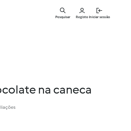
Saltar
para
Pesquisar
Registo
Iniciar sessão
o
conteúdo
principal
ocolate na caneca
liações