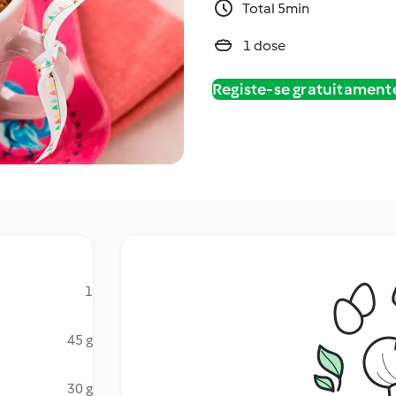
Total 5min
1 dose
Registe-se gratuitament
1
45 g
30 g