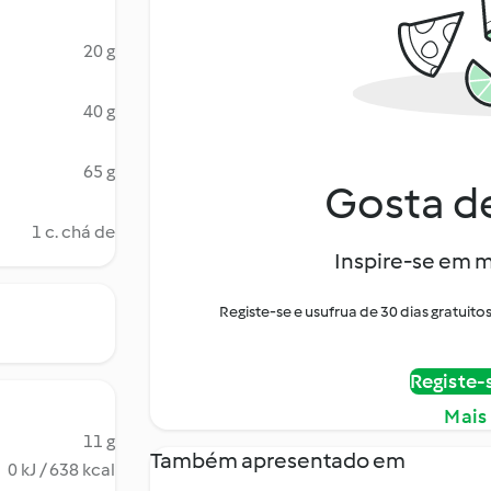
20 g
40 g
65 g
Gosta de
1 c. chá de
Inspire-se em m
Registe-se e usufrua de 30 dias gratui
Registe-
Mais
11 g
Também apresentado em
0 kJ / 638 kcal