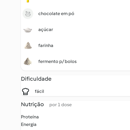
chocolate em pó
açúcar
farinha
fermento p/ bolos
Dificuldade
fácil
Nutrição
por 1 dose
Proteína
Energia