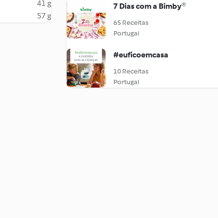
41 g
7 Dias com a Bimby®
57 g
65 Receitas
Portugal
#euficoemcasa
10 Receitas
Portugal