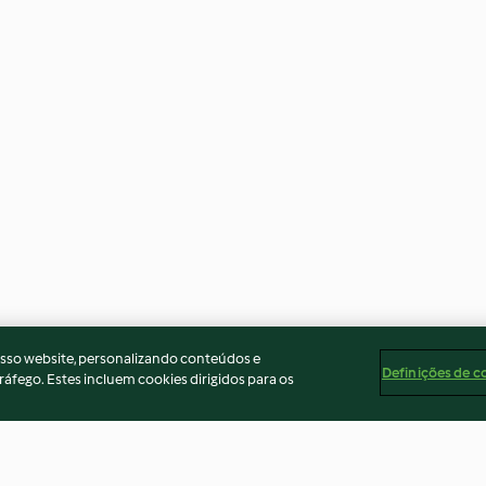
osso website, personalizando conteúdos e
Definições de c
ráfego. Estes incluem cookies dirigidos para os