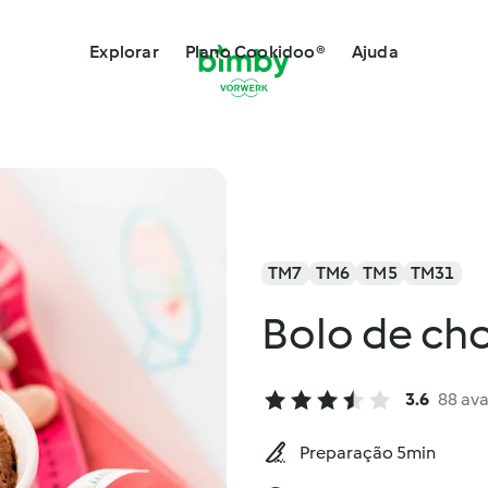
Explorar
Plano Cookidoo®
Ajuda
TM7
TM6
TM5
TM31
Bolo de ch
3.6
88 ava
Preparação 5min