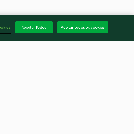
ookies
Rejeitar Todos
Aceitar todos os cookies
Crème glacée sans gluten et
coulis de cerises
4.0
(4)