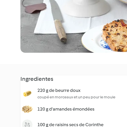
Ingredientes
220 g de beurre doux
coupé en morceaux et un peu pour le moule
120 g d'amandes émondées
100 g de raisins secs de Corinthe