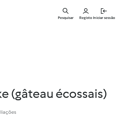
Saltar
para
Pesquisar
Registo
Iniciar sessão
o
conteúdo
principal
e (gâteau écossais)
liações