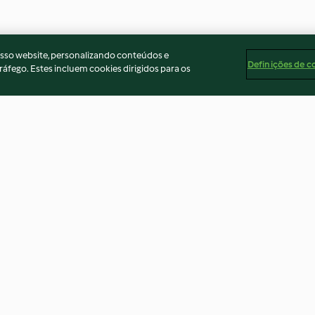
osso website, personalizando conteúdos e
Definições de c
ráfego. Estes incluem cookies dirigidos para os
secs
Crème au chocolat à la crème
Tarte à l’orange
de coco
3.7
(9)
3.1
(15)