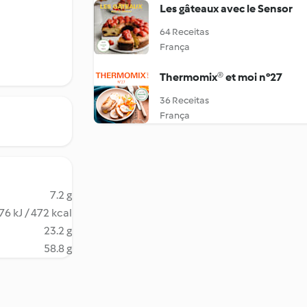
Les gâteaux avec le Sensor
64 Receitas
França
Thermomix® et moi n°27
36 Receitas
França
7.2 g
76 kJ / 472 kcal
23.2 g
58.8 g