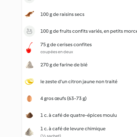
100 g de raisins secs
100 g de fruits confits variés, en petits mor
75 g de cerises confites
coupées en deux
270 g de farine de blé
le zeste d'un citron jaune non traité
4 gros œufs (63-73 g)
1 c. à café de quatre-épices moulu
1 c. à café de levure chimique
(½ sachet)