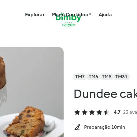
Explorar
Plano Cookidoo®
Ajuda
TM7
TM6
TM5
TM31
Dundee cak
4.7
23 ava
Preparação 10min