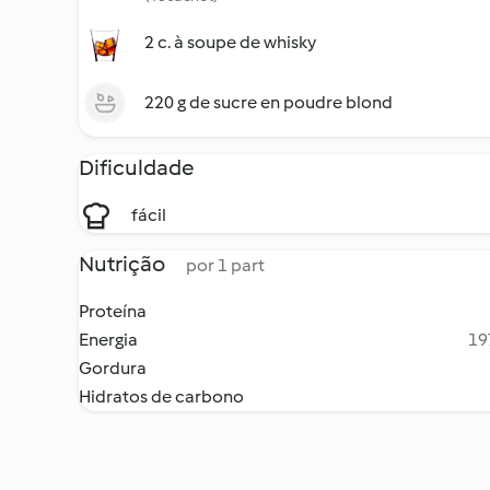
2 c. à soupe de whisky
220 g de sucre en poudre blond
Dificuldade
fácil
Nutrição
por 1 part
Proteína
Energia
19
Gordura
Hidratos de carbono