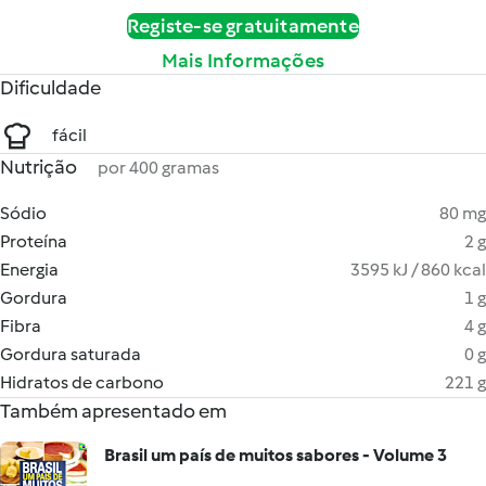
Registe-se gratuitamente
Mais Informações
Dificuldade
fácil
Nutrição
por 400 gramas
Sódio
80 mg
Proteína
2 g
Energia
3595 kJ / 860 kcal
Gordura
1 g
Fibra
4 g
Gordura saturada
0 g
Hidratos de carbono
221 g
Também apresentado em
Brasil um país de muitos sabores - Volume 3