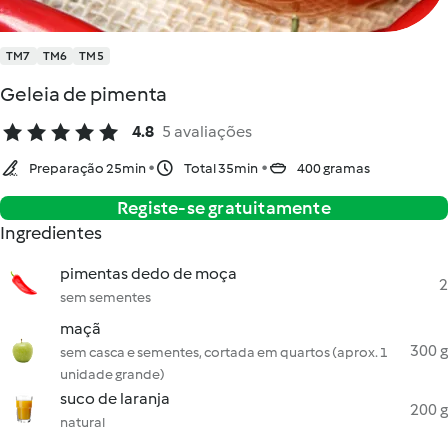
TM7
TM6
TM5
Geleia de pimenta
4.8
5 avaliações
Preparação 25min
Total 35min
400 gramas
Registe-se gratuitamente
Ingredientes
pimentas dedo de moça
2
sem sementes
maçã
300 g
sem casca e sementes, cortada em quartos (aprox. 1
unidade grande)
suco de laranja
200 g
natural