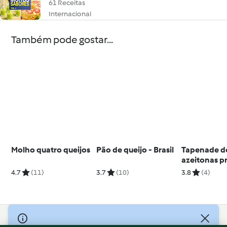
61 Receitas
Internacional
Também pode gostar...
Molho quatro queijos
Pão de queijo - Brasil
Tapenade d
azeitonas p
4.7
(11)
3.7
(10)
3.8
(4)
© Copyright 2026