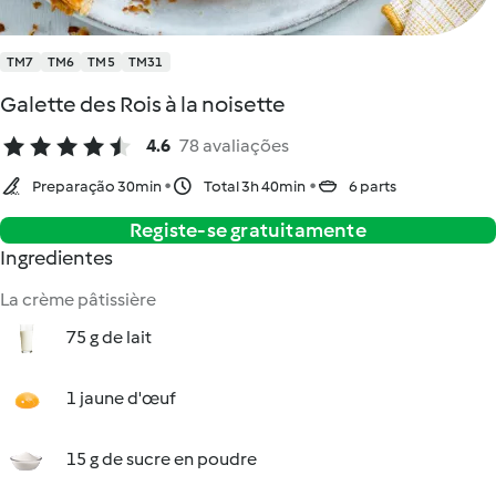
TM7
TM6
TM5
TM31
Galette des Rois à la noisette
4.6
78 avaliações
Preparação 30min
Total 3h 40min
6 parts
Registe-se gratuitamente
Ingredientes
La crème pâtissière
75 g de lait
1 jaune d'œuf
15 g de sucre en poudre