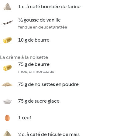
1 c. à café bombée de farine
½ gousse de vanille
fendue en deux et grattée
10 g de beurre
La crème à la noisette
75 g de beurre
mou, en morceaux
75 g de noisettes en poudre
75 g de sucre glace
1 œuf
2 c. à café de fécule de maïs