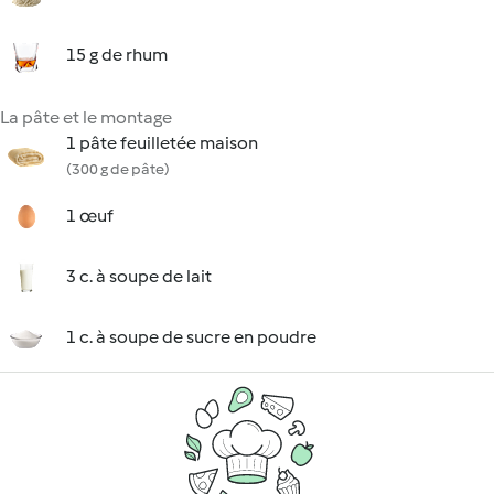
15 g de rhum
La pâte et le montage
1 pâte feuilletée maison
(300 g de pâte)
1 œuf
3 c. à soupe de lait
1 c. à soupe de sucre en poudre