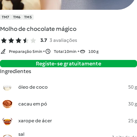
TM7
TM6
TM5
Molho de chocolate mágico
3.7
3 avaliações
Preparação 5min
Total 10min
100 g
Registe-se gratuitamente
Ingredientes
óleo de coco
50 g
cacau em pó
30 g
xarope de ácer
25 g
sal