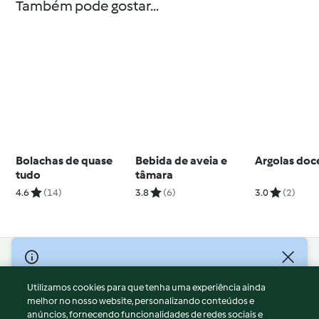
Também pode gostar...
Bolachas de quase
Bebida de aveia e
Argolas doc
tudo
tâmara
4.6
(14)
3.8
(6)
3.0
(2)
© Copyright 2026
Utilizamos cookies para que tenha uma experiência ainda
Termos de Utilização
melhor no nosso website, personalizando conteúdos e
Aviso sobre Proteção de Dados
anúncios, fornecendo funcionalidades de redes sociais e