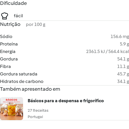
Dificuldade
fácil
Nutrição
por 100 g
Sódio
156.6 mg
Proteína
5.9 g
Energia
2361.5 kJ / 564.4 kcal
Gordura
54.1 g
Fibra
11.1 g
Gordura saturada
45.7 g
Hidratos de carbono
34.1 g
Também apresentado em
Básicos para a despensa e frigorífico
27 Receitas
Portugal