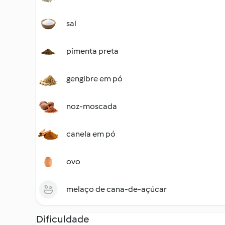
sal
pimenta preta
gengibre em pó
noz-moscada
canela em pó
ovo
melaço de cana-de-açúcar
Dificuldade