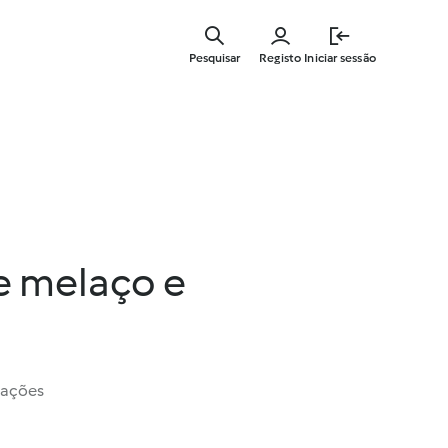
Saltar
para
Pesquisar
Registo
Iniciar sessão
o
conteúdo
principal
e melaço e
iações