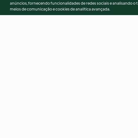
anúncios, fornecendo funcionalidades de redes sociais e analisando o t
meios de comunicação e cookies de analítica avançada.
Chutney picante de manga e
Mistura de especiar
malagueta
4.7
(16)
5.0
(11)
© Copyright 2026
Termos de Utilização
Aviso sobre Proteção de D
Declaração de acessibilidade