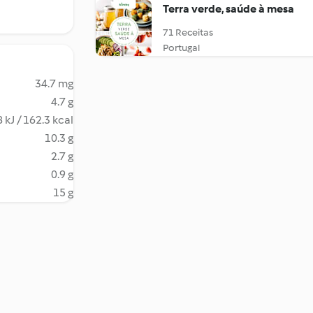
Terra verde, saúde à mesa
71 Receitas
Portugal
34.7 mg
4.7 g
 kJ / 162.3 kcal
10.3 g
2.7 g
0.9 g
15 g