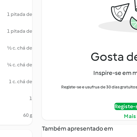
1 pitada de
1 pitada de
½ c. chá de
Gosta de
¼ c. chá de
Inspire-se em m
1 c. chá de
Registe-se e usufrua de 30 dias gratui
1
Registe-
60 g
Mais
Também apresentado em