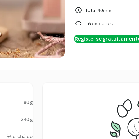
Total 40min
16 unidades
Registe-se gratuitament
80 g
240 g
½ c. chá de