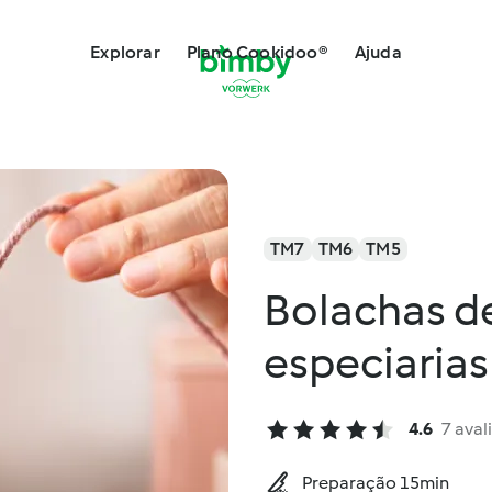
Explorar
Plano Cookidoo®
Ajuda
TM7
TM6
TM5
Bolachas d
especiarias
4.6
7 aval
Preparação 15min