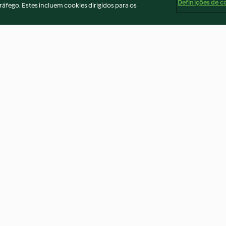
Definições de c
ráfego. Estes incluem cookies dirigidos para os
ias de Natal
Sorvete de curgete e limão
Cenoura agrido
4.3
(6)
4.4
(5)
ados
Aviso
Apoio legal
Cookies
Conteúdo do relató