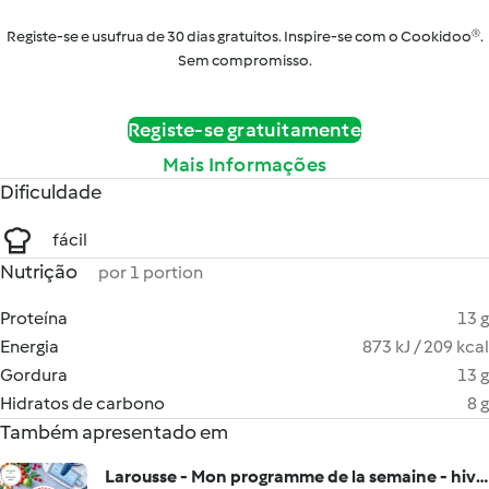
Registe-se e usufrua de 30 dias gratuitos. Inspire-se com o Cookidoo®.
Sem compromisso.
Registe-se gratuitamente
Mais Informações
Dificuldade
fácil
Nutrição
por 1 portion
Proteína
13 g
Energia
873 kJ / 209 kcal
Gordura
13 g
Hidratos de carbono
8 g
Também apresentado em
Larousse - Mon programme de la semaine - hiver