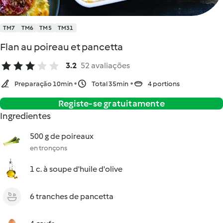
TM7
TM6
TM5
TM31
Flan au poireau et pancetta
3.2
52 avaliações
Preparação 10min
Total 35min
4 portions
Registe-se gratuitamente
Ingredientes
500 g de poireaux
en tronçons
1 c. à soupe d'huile d'olive
6 tranches de pancetta