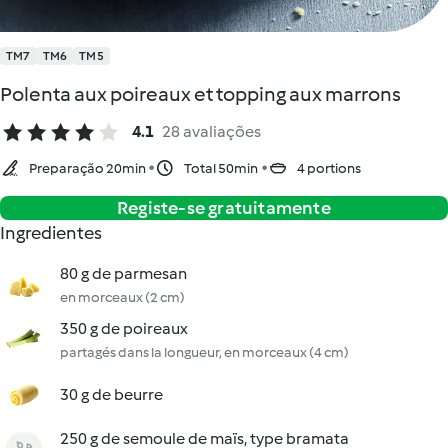
TM7
TM6
TM5
Polenta aux poireaux et topping aux marrons
4.1
28 avaliações
Preparação 20min
Total 50min
4 portions
Registe-se gratuitamente
Ingredientes
80 g de parmesan
en morceaux (2 cm)
350 g de poireaux
partagés dans la longueur, en morceaux (4 cm)
30 g de beurre
250 g de semoule de maïs, type bramata