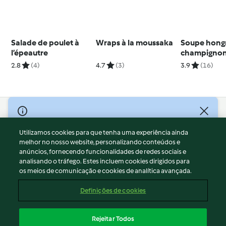
Salade de poulet à
Wraps à la moussaka
Soupe hongr
l’épeautre
champigno
2.8
(4)
4.7
(3)
3.9
(16)
© Copyright 2026
Utilizamos cookies para que tenha uma experiência ainda
Termos de Utilização
melhor no nosso website, personalizando conteúdos e
Aviso sobre Proteção de Dados
anúncios, fornecendo funcionalidades de redes sociais e
Aviso
analisando o tráfego. Estes incluem cookies dirigidos para
os meios de comunicação e cookies de analítica avançada.
Apoio legal
Cookies
Definições de cookies
Conteúdo do relatório
Rescisão do contrato
Rejeitar Todos