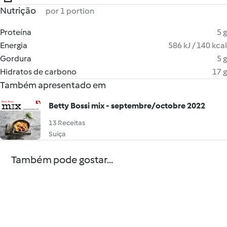
Nutrição
por 1 portion
Proteína
5 g
Energia
586 kJ / 140 kcal
Gordura
5 g
Hidratos de carbono
17 g
Também apresentado em
Betty Bossi mix - septembre/octobre 2022
13 Receitas
Suíça
Também pode gostar...