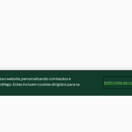
osso website, personalizando conteúdos e
Definições de c
ráfego. Estes incluem cookies dirigidos para os