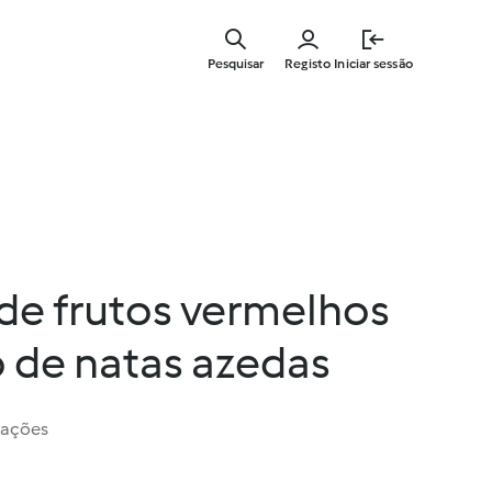
Saltar
para
Pesquisar
Registo
Iniciar sessão
o
conteúdo
principal
de frutos vermelhos
 de natas azedas
iações