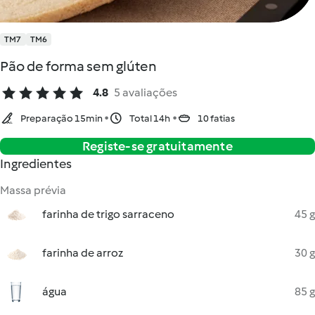
TM7
TM6
Pão de forma sem glúten
4.8
5 avaliações
Preparação 15min
Total 14h
10 fatias
Registe-se gratuitamente
Ingredientes
Massa prévia
farinha de trigo sarraceno
45 g
farinha de arroz
30 g
água
85 g