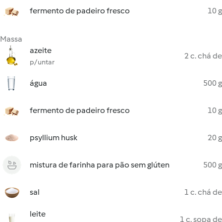
fermento de padeiro fresco
10 g
Massa
azeite
2 c. chá de
p/ untar
água
500 g
fermento de padeiro fresco
10 g
psyllium husk
20 g
mistura de farinha para pão sem glúten
500 g
sal
1 c. chá de
leite
1 c. sopa de