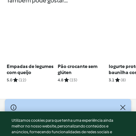
Também pode gostar...
Empadas de legumes
Pão crocante sem
Iogurte prot
com queijo
glúten
baunilha c
de chia
5.0
(12)
4.8
(23)
3.1
(8)
© Copyright 2026
Utilizamos cookies para que tenha uma experiência ainda
Termos de Utilização
melhor no nosso website, personalizando conteúdos e
Aviso sobre Proteção de Dados
anúncios, fornecendo funcionalidades de redes sociais e