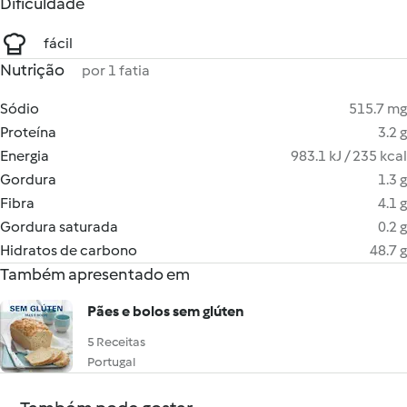
Dificuldade
fácil
Nutrição
por 1 fatia
Sódio
515.7 mg
Proteína
3.2 g
Energia
983.1 kJ / 235 kcal
Gordura
1.3 g
Fibra
4.1 g
Gordura saturada
0.2 g
Hidratos de carbono
48.7 g
Também apresentado em
Pães e bolos sem glúten
5 Receitas
Portugal