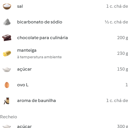
sal
1 c. chá de
bicarbonato de sódio
½ c. chá de
chocolate para culinária
200 g
manteiga
230 g
à temperatura ambiente
açúcar
150 g
ovo L
1
aroma de baunilha
1 c. chá de
Recheio
açúcar
300 g