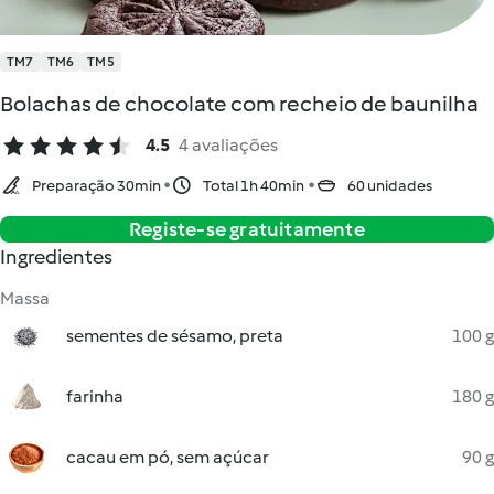
TM7
TM6
TM5
Bolachas de chocolate com recheio de baunilha
4.5
4 avaliações
Preparação 30min
Total 1h 40min
60 unidades
Registe-se gratuitamente
Ingredientes
Massa
sementes de sésamo, preta
100 g
farinha
180 g
cacau em pó, sem açúcar
90 g