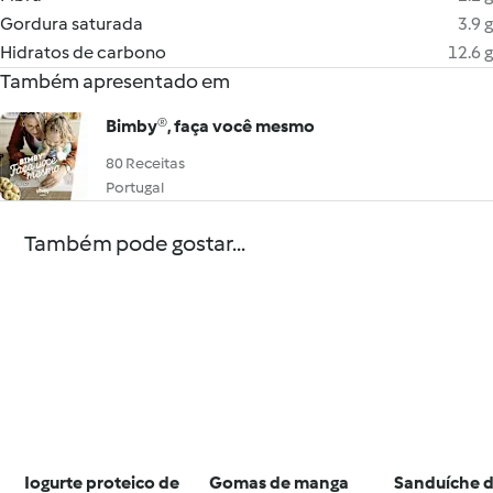
Gordura saturada
3.9 g
Hidratos de carbono
12.6 g
Também apresentado em
Bimby®, faça você mesmo
80 Receitas
Portugal
Também pode gostar...
Iogurte proteico de
Gomas de manga
Sanduíche d