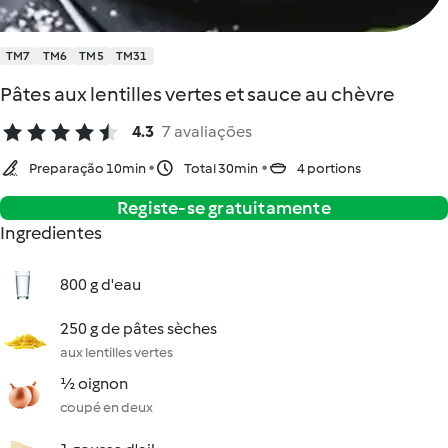
TM7
TM6
TM5
TM31
Pâtes aux lentilles vertes et sauce au chèvre
4.3
7 avaliações
Preparação 10min
Total 30min
4 portions
Registe-se gratuitamente
Ingredientes
800 g d'eau
250 g de pâtes sèches
aux lentilles vertes
½ oignon
coupé en deux