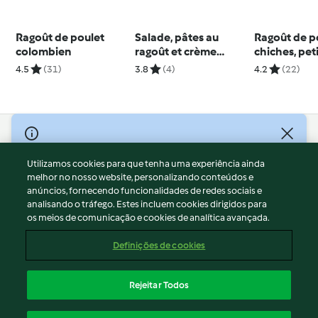
Ragoût de poulet
Salade, pâtes au
Ragoût de p
colombien
ragoût et crème
chiches, peti
choco-fraise
poulpe
4.5
(31)
3.8
(4)
4.2
(22)
© Copyright 2026
Utilizamos cookies para que tenha uma experiência ainda
Termos de Utilização
melhor no nosso website, personalizando conteúdos e
Aviso sobre Proteção de Dados
anúncios, fornecendo funcionalidades de redes sociais e
Aviso
analisando o tráfego. Estes incluem cookies dirigidos para
os meios de comunicação e cookies de analítica avançada.
Apoio legal
Cookies
Definições de cookies
Conteúdo do relatório
Rescisão do contrato
Rejeitar Todos
Declaração de acessibilidade