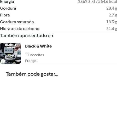
Energia
2362.3 kJ / 564.6 kcal
Gordura
28.4 g
Fibra
2.7 g
Gordura saturada
18.3 g
Hidratos de carbono
51.4 g
Também apresentado em
Black & White
11 Receitas
França
Também pode gostar...