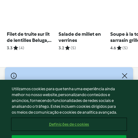
Filet de truite sur lit
Salade de millet en
Soupe à la 
de lentilles Beluga,
verrines
sarrasin grill
fenouil et vinaigrette
gruyère
3.3
(4)
3.2
(5)
4.6
(5)
aux légumes
© Copyright 2026
Utilizamos cookies para que tenha uma experiência ainda
Termos de Utilização
melhor no nosso website, personalizando conteúdos e
Aviso sobre Proteção de Dados
anúncios, fornecendo funcionalidades de redes sociais e
Aviso
analisando o tráfego. Estes incluem cookies dirigidos para
os meios de comunicação e cookies de analítica avançada.
Apoio legal
Cookies
Definições de cookies
Conteúdo do relatório