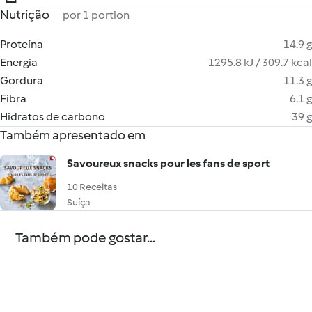
Nutrição
por 1 portion
Proteína
14.9 g
Energia
1295.8 kJ / 309.7 kcal
Gordura
11.3 g
Fibra
6.1 g
Hidratos de carbono
39 g
Também apresentado em
Savoureux snacks pour les fans de sport
10 Receitas
Suíça
Também pode gostar...