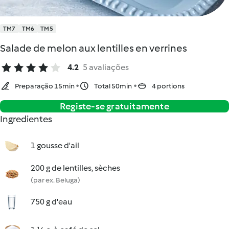
TM7
TM6
TM5
Salade de melon aux lentilles en verrines
4.2
5 avaliações
Preparação 15min
Total 50min
4 portions
Registe-se gratuitamente
Ingredientes
1 gousse d'ail
200 g de lentilles, sèches
(par ex. Beluga)
750 g d'eau