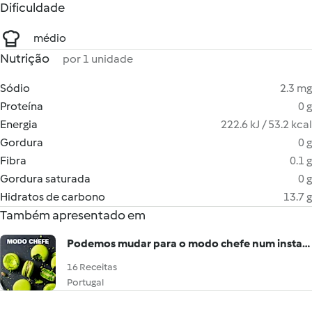
Dificuldade
médio
Nutrição
por 1 unidade
Sódio
2.3 mg
Proteína
0 g
Energia
222.6 kJ / 53.2 kcal
Gordura
0 g
Fibra
0.1 g
Gordura saturada
0 g
Hidratos de carbono
13.7 g
Também apresentado em
Podemos mudar para o modo chefe num instante
16 Receitas
Portugal