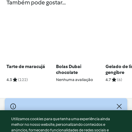
Também pode gostar...
Tarte de maracujá
Bolas Dubai
Gelado de 
chocolate
gengibre
4.3
(122)
Nenhuma avaliação
4.7
(6)
© Copyright 2026
Utilizamos cookies para que tenha uma experiência ainda
Termos de Utilização
melhor no nosso website, personalizando conteúdos e
Aviso sobre Proteção de Dados
anúncios, fornecendo funcionalidades de redes sociais e