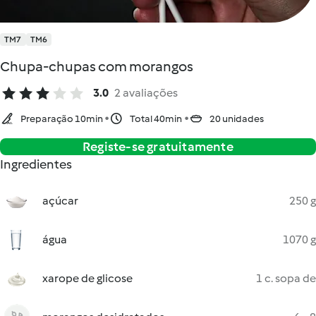
TM7
TM6
Chupa-chupas com morangos
3.0
2 avaliações
Preparação 10min
Total 40min
20 unidades
Registe-se gratuitamente
Ingredientes
açúcar
250 g
água
1070 g
xarope de glicose
1 c. sopa de