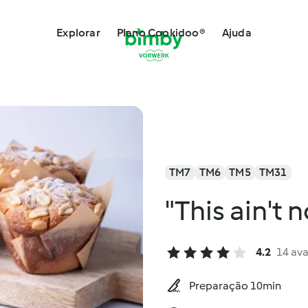
Explorar
Plano Cookidoo®
Ajuda
TM7
TM6
TM5
TM31
"This ain't 
4.2
14 ava
Preparação 10min