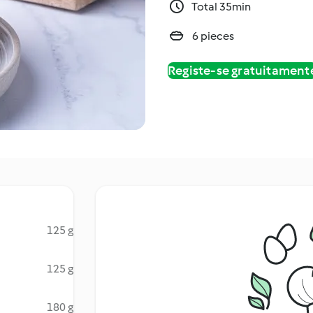
Total 35min
6 pieces
Registe-se gratuitament
125 g
125 g
180 g