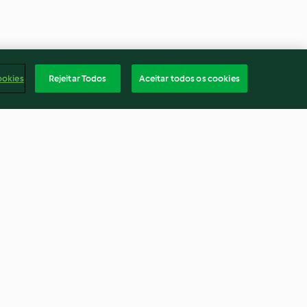
ookies
Rejeitar Todos
Aceitar todos os cookies
 with cheesy
White chocolate and tropical
momix® Cutter)
trifle
4.8
(10)