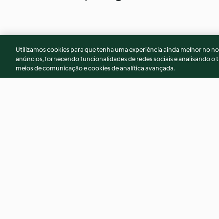
Utilizamos cookies para que tenha uma experiência ainda melhor no n
anúncios, fornecendo funcionalidades de redes sociais e analisando o t
meios de comunicação e cookies de analítica avançada.
Jaffa muffin
Ginger spice and w
chocolate muffin
4.5
(38)
4.3
(9)
© Copyright 2026