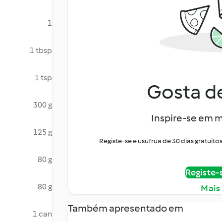
1
1 tbsp
1 tsp
Gosta de
300 g
Inspire-se em m
125 g
Registe-se e usufrua de 30 dias gratui
80 g
Registe-
80 g
Mais
Também apresentado em
1 can