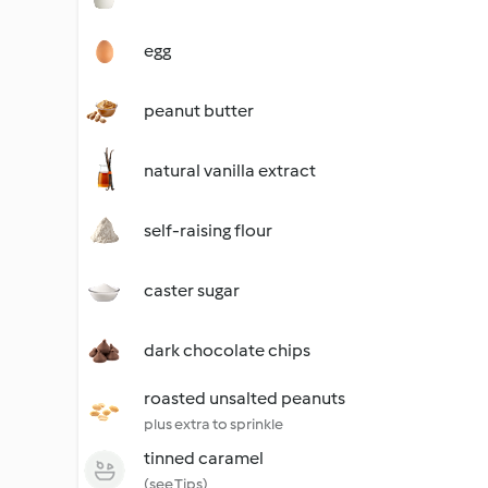
egg
peanut butter
natural vanilla extract
self-raising flour
caster sugar
dark chocolate chips
roasted unsalted peanuts
plus extra to sprinkle
tinned caramel
(see Tips)