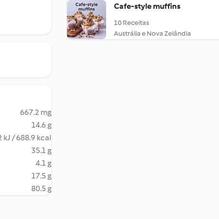
Cafe-style muffins
10 Receitas
Austrália e Nova Zelândia
667.2 mg
14.6 g
 kJ / 688.9 kcal
35.1 g
4.1 g
17.5 g
80.5 g