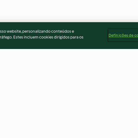
osso website, personalizando conteúdos e
Definições de c
ráfego. Estes incluem cookies dirigidos para os
hite
Burger pickles (Thermomix®
Sticky pork ribs
Cutter)
coleslaw (Ther
5.0
(10)
5.0
(20)