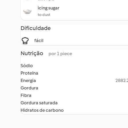
icing sugar
to dust
Dificuldade
fácil
Nutrição
por 1 piece
Sódio
Proteína
Energia
2882.2
Gordura
Fibra
Gordura saturada
Hidratos de carbono