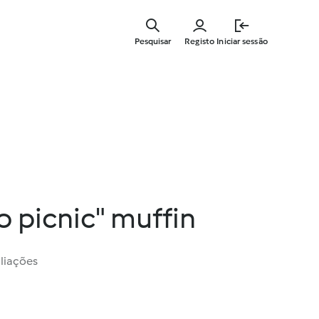
Saltar
para
Pesquisar
Registo
Iniciar sessão
o
conteúdo
principal
no picnic" muffin
liações