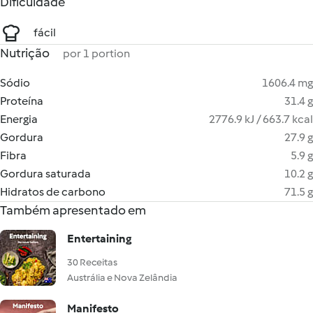
Dificuldade
fácil
Nutrição
por 1 portion
Sódio
1606.4 mg
Proteína
31.4 g
Energia
2776.9 kJ / 663.7 kcal
Gordura
27.9 g
Fibra
5.9 g
Gordura saturada
10.2 g
Hidratos de carbono
71.5 g
Também apresentado em
Entertaining
30 Receitas
Austrália e Nova Zelândia
Manifesto