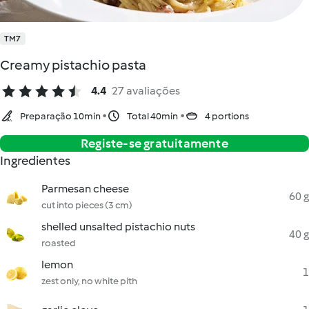
TM7
Creamy pistachio pasta
4.4
27 avaliações
Preparação 10min
Total 40min
4 portions
Registe-se gratuitamente
Ingredientes
Parmesan cheese
60 g
cut into pieces (3 cm)
shelled unsalted pistachio nuts
40 g
roasted
lemon
1
zest only, no white pith