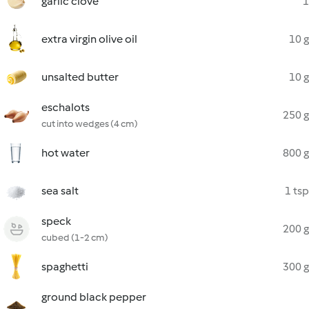
garlic clove
1
extra virgin olive oil
10 g
unsalted butter
10 g
eschalots
250 g
cut into wedges (4 cm)
hot water
800 g
sea salt
1 tsp
speck
200 g
cubed (1-2 cm)
spaghetti
300 g
ground black pepper