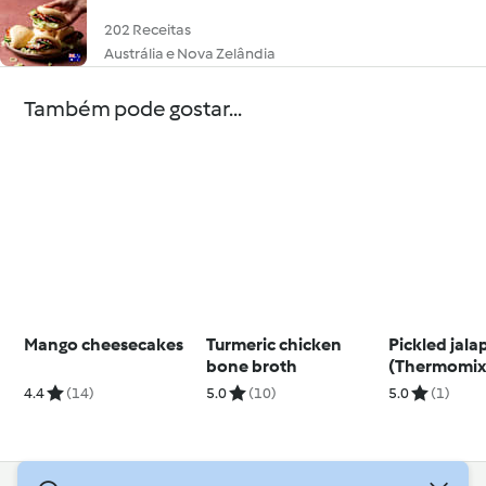
202 Receitas
Austrália e Nova Zelândia
Também pode gostar...
Mango cheesecakes
Turmeric chicken
Pickled jal
bone broth
(Thermomix
4.4
(14)
5.0
(10)
5.0
(1)