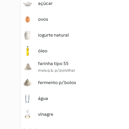
açúcar
ovos
iogurte natural
óleo
farinha tipo 55
mais q.b. p/ polvilhar
fermento p/ bolos
água
vinagre