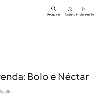
Saltar
para
Pesquisar
Registo
Iniciar sessão
o
conteúdo
principal
venda: Bolo e Néctar
liações