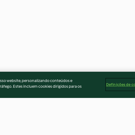
osso website, personalizando conteúdos e
Definições de c
ráfego. Estes incluem cookies dirigidos para os