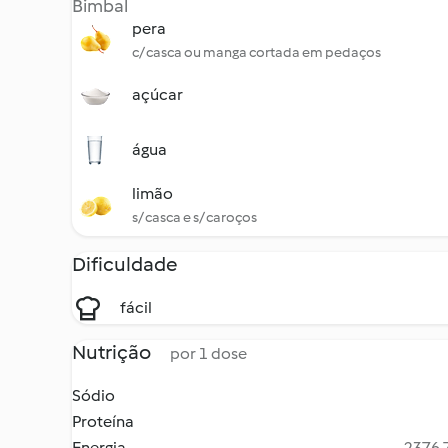
Bimbal
pera
c/ casca ou manga cortada em pedaços
açúcar
água
limão
s/ casca e s/ caroços
Dificuldade
fácil
Nutrição
por 1 dose
Sódio
Proteína
Energia
2376.7