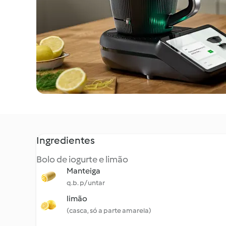
Ingredientes
Bolo de iogurte e limão
Manteiga
q.b. p/ untar
limão
(casca, só a parte amarela)