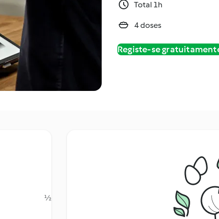
Total 1h
4 doses
Registe-se gratuitament
½