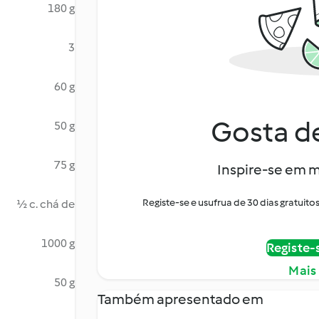
180 g
3
60 g
Gosta de
50 g
75 g
Inspire-se em m
Registe-se e usufrua de 30 dias gratui
½ c. chá de
1000 g
Registe-
Mais
50 g
Também apresentado em