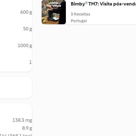
Bimby® TM7: Visita pós-vend
600 g
3 Receitas
Portugal
50 g
1000 g
1
138.3 mg
8.9 g
 kJ / 568.1 kcal