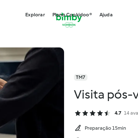
Explorar
Plano Cookidoo®
Ajuda
TM7
Visita pós-
4.7
14 ava
Preparação 15min