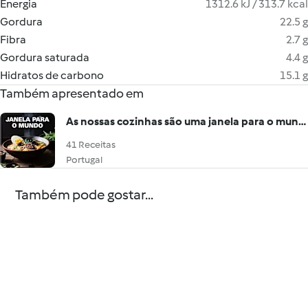
Energia
1312.6 kJ / 313.7 kcal
Gordura
22.5 g
Fibra
2.7 g
Gordura saturada
4.4 g
Hidratos de carbono
15.1 g
Também apresentado em
As nossas cozinhas são uma janela para o mundo
41 Receitas
Portugal
Também pode gostar...