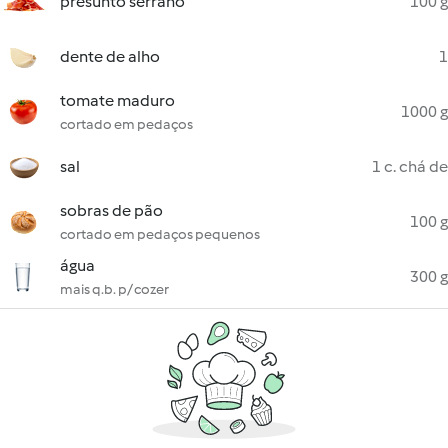
presunto serrano
100 g
dente de alho
1
tomate maduro
1000 g
cortado em pedaços
sal
1 c. chá de
sobras de pão
100 g
cortado em pedaços pequenos
água
300 g
mais q.b. p/ cozer