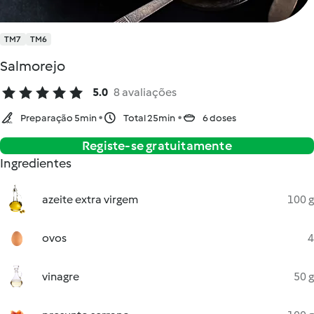
TM7
TM6
Salmorejo
5.0
8 avaliações
Preparação 5min
Total 25min
6 doses
Registe-se gratuitamente
Ingredientes
azeite extra virgem
100 g
ovos
4
vinagre
50 g