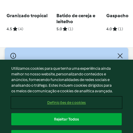
Granizado tropical
Batido de cereja e
Gaspacho
leitelho
4.5
(4)
5.0
(1)
4.0
(1)
© Copyright 2026
Utilizamos cookies para que tenha uma experiência ainda
Termos de Utilização
melhor no nosso website, personalizando conteúdos e
Aviso sobre Proteção de Dados
anúncios, fornecendo funcionalidades de redes sociais e
Aviso
analisando o tráfego. Estes incluem cookies dirigidos para
os meios de comunicação e cookies de analítica avançada.
Apoio legal
Cookies
Definições de cookies
Conteúdo do relatório
Rescisão do contrato
Rejeitar Todos
Declaração de acessibilidade