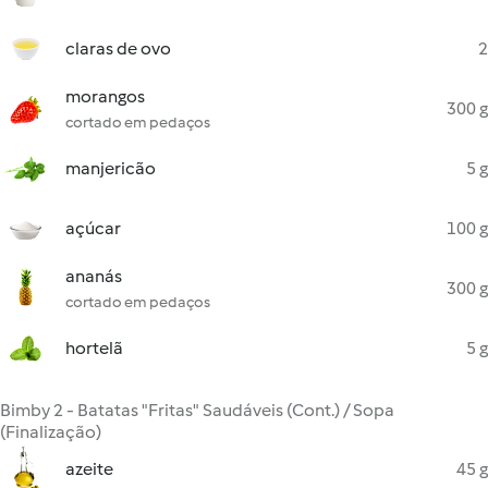
claras de ovo
2
morangos
300 g
cortado em pedaços
manjericão
5 g
açúcar
100 g
ananás
300 g
cortado em pedaços
hortelã
5 g
Bimby 2 - Batatas "Fritas" Saudáveis (Cont.) / Sopa
(Finalização)
azeite
45 g