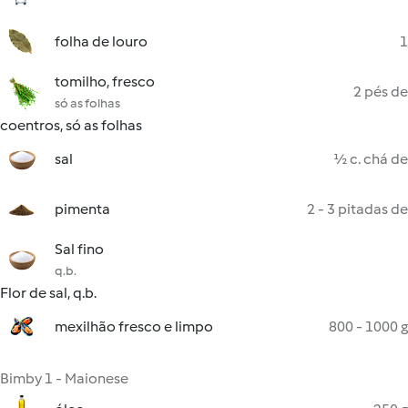
folha de louro
1
tomilho, fresco
2 pés de
só as folhas
coentros, só as folhas
sal
½ c. chá de
pimenta
2 - 3 pitadas de
Sal fino
q.b.
Flor de sal, q.b.
mexilhão fresco e limpo
800 - 1000 g
Bimby 1 - Maionese