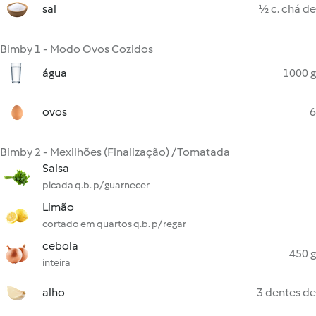
sal
½ c. chá de
Bimby 1 - Modo Ovos Cozidos
água
1000 g
ovos
6
Bimby 2 - Mexilhões (Finalização) / Tomatada
Salsa
picada q.b. p/ guarnecer
Limão
cortado em quartos q.b. p/ regar
cebola
450 g
inteira
alho
3 dentes de