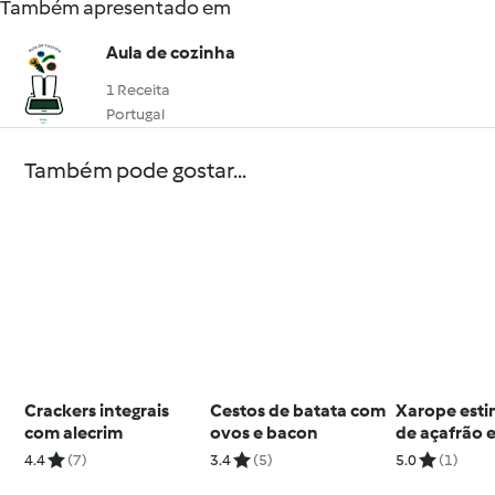
Também apresentado em
Aula de cozinha
1 Receita
Portugal
Também pode gostar...
Crackers integrais
Cestos de batata com
Xarope esti
com alecrim
ovos e bacon
de açafrão 
4.4
(7)
3.4
(5)
5.0
(1)