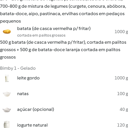
700-800 g de mistura de legumes (curgete, cenoura, abóbora,
batata-doce, aipo, pastinaca, ervilhas cortados em pedaços
pequenos
batata (de casca vermelha p/ fritar)
1000 g
cortada em palitos grossos
500 g batata (de casca vermelha p/ fritar), cortada em palitos
grossos + 500 g de batata-doce laranja cortada em palitos
grossos
Bimby 1 - Gelado
leite gordo
1000 g
natas
100 g
açúcar (opcional)
40 g
iogurte natural
120 g