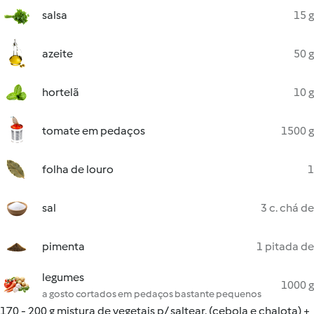
salsa
15 g
azeite
50 g
hortelã
10 g
tomate em pedaços
1500 g
folha de louro
1
sal
3 c. chá de
pimenta
1 pitada de
legumes
1000 g
a gosto cortados em pedaços bastante pequenos
170 - 200 g mistura de vegetais p/ saltear, (cebola e chalota) +