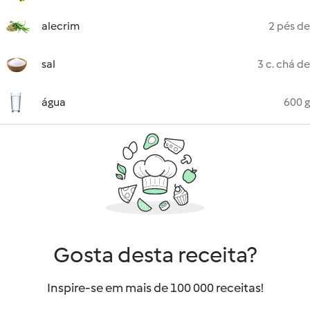
alecrim
2 pés de
sal
3 c. chá de
água
600 g
Gosta desta receita?
Inspire-se em mais de 100 000 receitas!