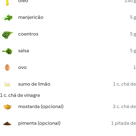
óleo
250 g
manjericão
5 g
coentros
5 g
salsa
5 g
ovo
1
sumo de limão
1 c. chá de
1 c. chá de vinagre
mostarda (opcional)
2 c. chá de
pimenta (opcional)
1 pitada de