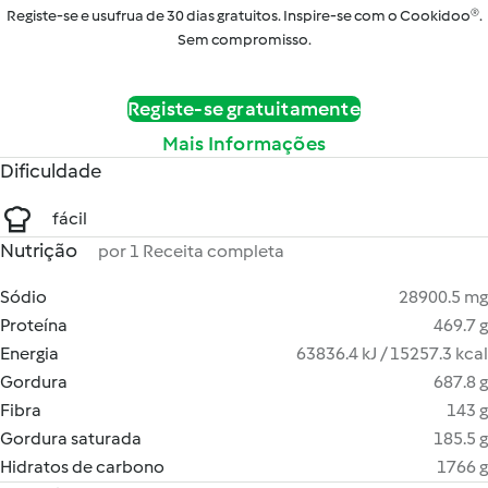
Registe-se e usufrua de 30 dias gratuitos. Inspire-se com o Cookidoo®.
Sem compromisso.
Registe-se gratuitamente
Mais Informações
Dificuldade
fácil
Nutrição
por 1 Receita completa
Sódio
28900.5 mg
Proteína
469.7 g
Energia
63836.4 kJ / 15257.3 kcal
Gordura
687.8 g
Fibra
143 g
Gordura saturada
185.5 g
Hidratos de carbono
1766 g