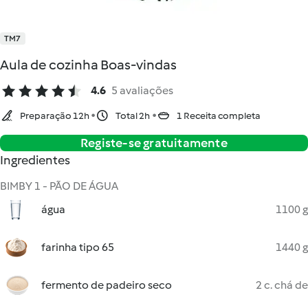
TM7
Aula de cozinha Boas-vindas
4.6
5 avaliações
Preparação 12h
Total 2h
1 Receita completa
Registe-se gratuitamente
Ingredientes
BIMBY 1 - PÃO DE ÁGUA
água
1100 g
farinha tipo 65
1440 g
fermento de padeiro seco
2 c. chá de