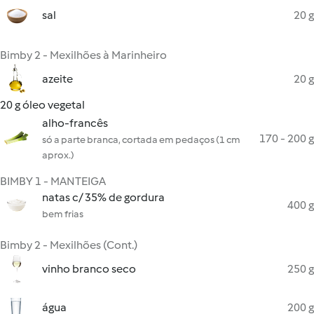
sal
20 g
Bimby 2 - Mexilhões à Marinheiro
azeite
20 g
20 g óleo vegetal
alho-francês
170 - 200 g
só a parte branca, cortada em pedaços (1 cm
aprox.)
BIMBY 1 - MANTEIGA
natas c/ 35% de gordura
400 g
bem frias
Bimby 2 - Mexilhões (Cont.)
vinho branco seco
250 g
água
200 g