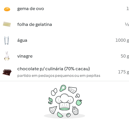
gema de ovo
1
folha de gelatina
½
água
1000 g
vinagre
50 g
chocolate p/ culinária (70% cacau)
175 g
partido em pedaços pequenos ou em pepitas