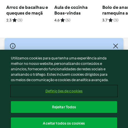
Arroz de bacalhau e
Aula de cozinha
Bolo de an
queques de maçã
Boas-vindas
ramequins a
2.3
(3)
4.6
(5)
3.7
(3)
© Copyright 2026
Utilizamos cookies para que tenha uma experiência ainda
Termos de Utilização
melhor no nosso website, personalizando conteúdos e
Aviso sobre Proteção de Dados
anúncios, fornecendo funcionalidades de redes sociais e
Aviso
analisando o tráfego. Estes incluem cookies dirigidos para
os meios de comunicação e cookies de analítica avançada.
Apoio legal
Cookies
Definições de cookies
Conteúdo do relatório
Rescisão do contrato
Rejeitar Todos
Declaração de acessibilidade
Português
Aceitar todos os cookies