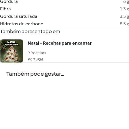
Gordura
6 g
Fibra
1.3 g
Gordura saturada
3.5 g
Hidratos de carbono
8.5 g
Também apresentado em
Natal - Receitas para encantar
9 Receitas
Portugal
Também pode gostar...