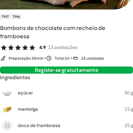
TM7
TM6
Bombons de chocolate com recheio de
framboesa
4.9
13 avaliações
Preparação 35min
Total 1h
15 unidades
Registe-se gratuitamente
Ingredientes
açúcar
30 g
manteiga
15 g
doce de framboesa
25 g