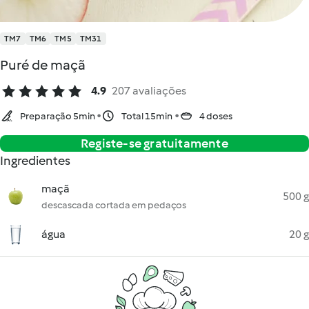
TM7
TM6
TM5
TM31
Puré de maçã
4.9
207 avaliações
Preparação 5min
Total 15min
4 doses
Registe-se gratuitamente
Ingredientes
maçã
500 g
descascada cortada em pedaços
água
20 g