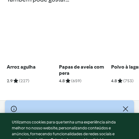
Arroz agulha
Papas de aveia com
Polvo à laga
pera
2.9
(227)
4.8
(659)
4.8
(753)
© Copyright 2026
Utilizamos cookies para que tenha uma experiência ainda
Termos de Utilização
melhor no nosso website, personalizando conteúdos e
Aviso sobre Proteção de Dados
anúncios, fornecendo funcionalidades de redes sociais e