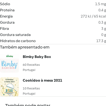
Sódio
1.5 mg
Proteína
0.4 g
Energia
272 kJ / 65 kcal
Gordura
0.3 g
Fibra
3 g
Gordura saturada
0 g
Hidratos de carbono
17.3 g
Também apresentado em
Bimby Baby Box
60 Receitas
Portugal
Cookidoo à mesa 2021
10 Receitas
Portugal
Também pode gostar...