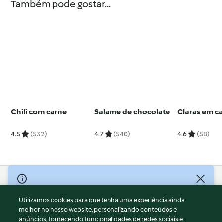
Também pode gostar...
Chili com carne
Salame de chocolate
Claras em c
4.5
(532)
4.7
(540)
4.6
(58)
© Copyright 2026
Utilizamos cookies para que tenha uma experiência ainda
Termos de Utilização
melhor no nosso website, personalizando conteúdos e
Aviso sobre Proteção de Dados
anúncios, fornecendo funcionalidades de redes sociais e