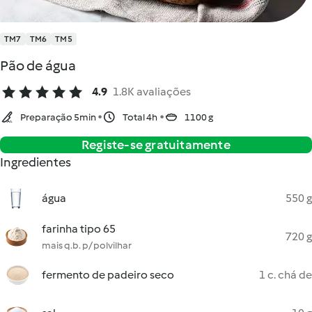
TM7
TM6
TM5
Pão de água
4.9
1.8K avaliações
Preparação 5min
Total 4h
1100 g
Registe-se gratuitamente
Ingredientes
água
550 g
farinha tipo 65
720 g
mais q.b. p/ polvilhar
fermento de padeiro seco
1 c. chá de