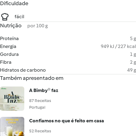
Dificuldade
fácil
Nutrição
por 100 g
Proteína
5 g
Energia
949 kJ / 227 kcal
Gordura
1 g
Fibra
2 g
Hidratos de carbono
49 g
Também apresentado em
A Bimby® faz
87 Receitas
Portugal
Confiamos no que é feito em casa
52 Receitas