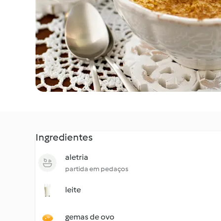
Ingredientes
aletria
partida em pedaços
leite
gemas de ovo