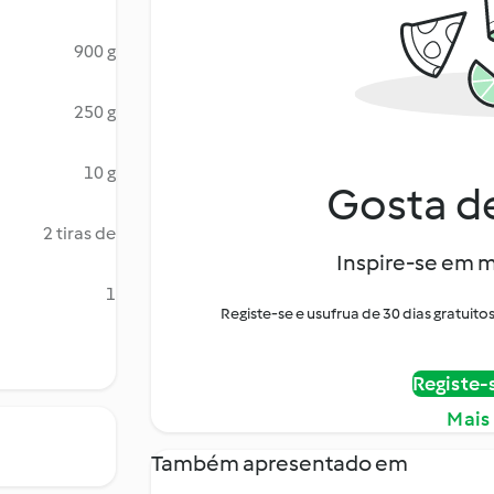
900 g
250 g
10 g
Gosta de
2 tiras de
Inspire-se em m
1
Registe-se e usufrua de 30 dias gratui
Registe-
Mais
Também apresentado em