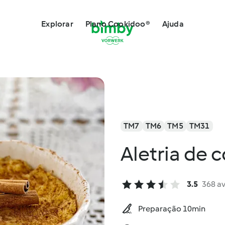
Explorar
Plano Cookidoo®
Ajuda
TM7
TM6
TM5
TM31
Aletria de c
3.5
368 a
Preparação 10min