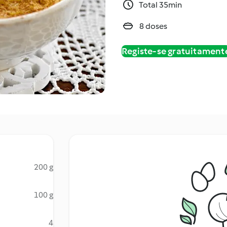
Total 35min
8 doses
Registe-se gratuitament
200 g
100 g
4