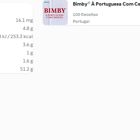
Bimby® À Portuguesa Com Ce
100 Receitas
16.1 mg
Portugal
4.8 g
 kJ / 253.3 kcal
3.6 g
1 g
1.6 g
51.2 g