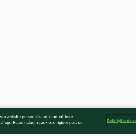
osso website, personalizando conteúdos e
Definições de c
ráfego. Estes incluem cookies dirigidos para os