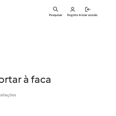
Saltar
para
Pesquisar
Registo
Iniciar sessão
o
conteúdo
principal
ortar à faca
valiações