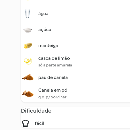
água
açúcar
manteiga
casca de limão
só a parte amarela
pau de canela
Canela em pó
q.b. p/ polvilhar
Dificuldade
fácil