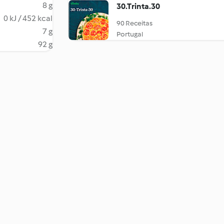
8 g
30.Trinta.30
0 kJ / 452 kcal
90 Receitas
7 g
Portugal
92 g