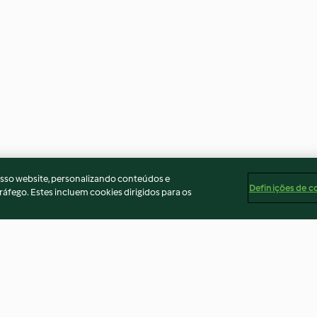
osso website, personalizando conteúdos e
Definições de c
ráfego. Estes incluem cookies dirigidos para os
sa
Bolo-rainha
Trança