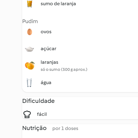
sumo de laranja
Pudim
ovos
açúcar
laranjas
só o sumo (300 g aprox.)
água
Dificuldade
fácil
Nutrição
por 1 doses