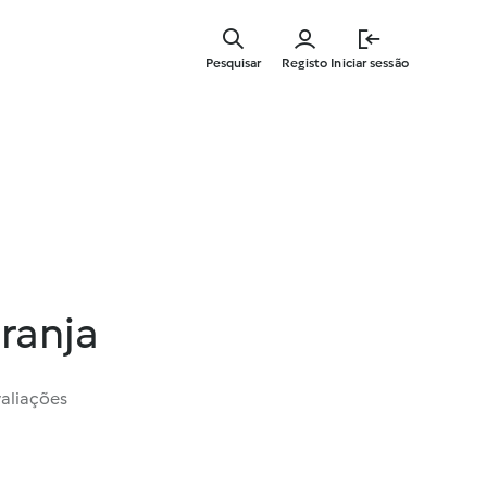
Saltar
para
Pesquisar
Registo
Iniciar sessão
o
conteúdo
principal
ranja
valiações