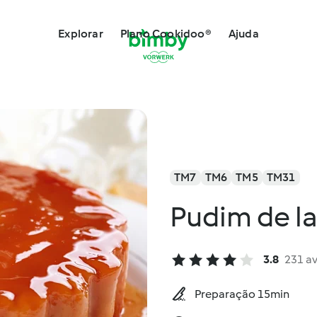
Explorar
Plano Cookidoo®
Ajuda
TM7
TM6
TM5
TM31
Pudim de la
3.8
231 a
Preparação 15min