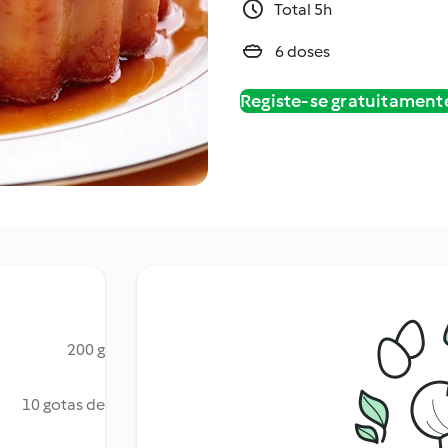
Total 5h
6 doses
Registe-se gratuitament
200 g
10 gotas de