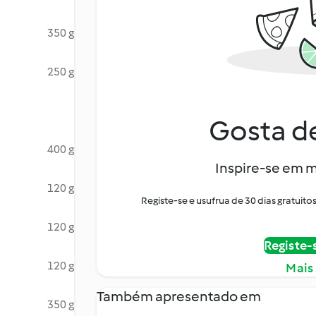
350 g
250 g
Gosta de
400 g
Inspire-se em m
120 g
Registe-se e usufrua de 30 dias gratui
120 g
Registe-
120 g
Mais
Também apresentado em
350 g