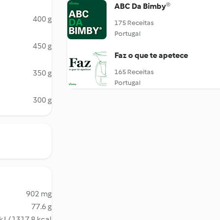
ABC Da Bimby®
400 g
175 Receitas
Portugal
450 g
Faz o que te apetece
165 Receitas
350 g
Portugal
300 g
902 mg
77.6 g
kJ / 1317.8 kcal