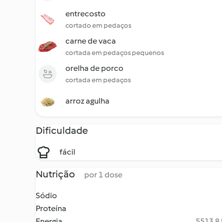
entrecosto
cortado em pedaços
carne de vaca
cortada em pedaços pequenos
orelha de porco
cortada em pedaços
arroz agulha
Dificuldade
fácil
Nutrição
por 1 dose
Sódio
Proteína
Energia
5513.8 