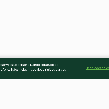
osso website, personalizando conteúdos e
Definições de c
ráfego. Estes incluem cookies dirigidos para os