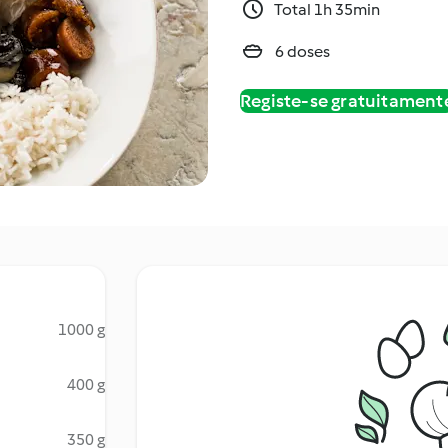
Total 1h 35min
6 doses
Registe-se gratuitament
1000 g
400 g
350 g