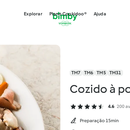
Explorar
Plano Cookidoo®
Ajuda
TM7
TM6
TM5
TM31
Cozido à p
4.6
200 a
Preparação 15min