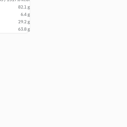
82.1 g
6.4 g
29.2 g
63.8 g