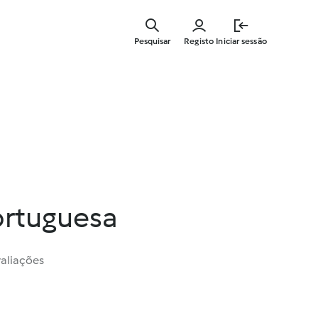
Saltar
para
Pesquisar
Registo
Iniciar sessão
o
conteúdo
principal
ortuguesa
valiações